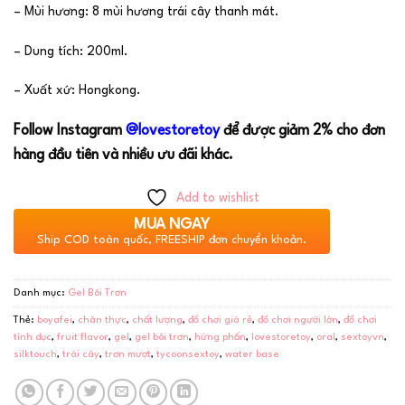
– Mùi hương: 8 mùi hương trái cây thanh mát.
– Dung tích: 200ml.
– Xuất xứ: Hongkong.
Follow Instagram
@lovestoretoy
để được giảm 2% cho đơn
hàng đầu tiên và nhiều ưu đãi khác.
Add to wishlist
MUA NGAY
Ship COD toàn quốc, FREESHIP đơn chuyển khoản.
Danh mục:
Gel Bôi Trơn
Thẻ:
boyafei
,
chân thực
,
chất lượng
,
đồ chơi giá rẻ
,
đồ chơi người lớn
,
đồ chơi
tình dục
,
fruit flavor
,
gel
,
gel bôi trơn
,
hứng phấn
,
lovestoretoy
,
oral
,
sextoyvn
,
silktouch
,
trái cây
,
trơn mượt
,
tycoonsextoy
,
water base