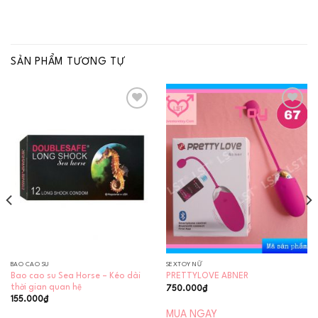
SẢN PHẨM TƯƠNG TỰ
Add to
Add to
wishlist
wishlist
BAO CAO SU
SEXTOY NỮ
Bao cao su Sea Horse – Kéo dài
PRETTYLOVE ABNER
thời gian quan hệ
750.000
₫
155.000
₫
MUA NGAY