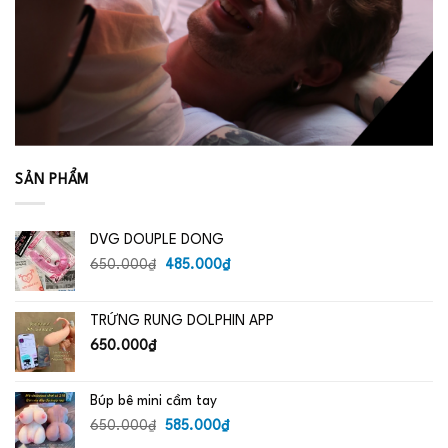
SẢN PHẨM
DVG DOUPLE DONG
Giá
Giá
650.000
₫
485.000
₫
gốc
hiện
là:
tại
TRỨNG RUNG DOLPHIN APP
650.000₫.
là:
485.000₫.
650.000
₫
Búp bê mini cầm tay
Giá
Giá
650.000
₫
585.000
₫
gốc
hiện