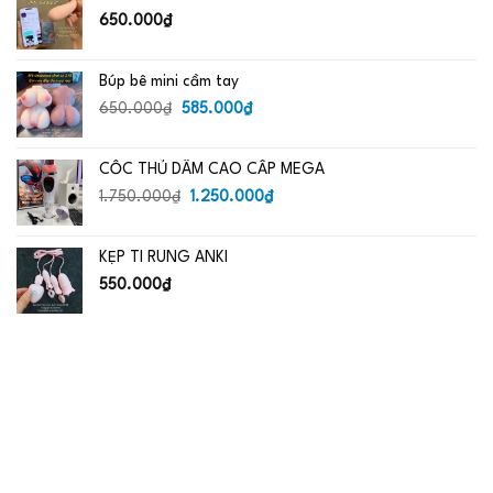
485.000₫.
650.000
₫
Búp bê mini cầm tay
Giá
Giá
650.000
₫
585.000
₫
gốc
hiện
là:
tại
CỐC THỦ DÂM CAO CẤP MEGA
650.000₫.
là:
Giá
585.000₫.
Giá
1.750.000
₫
1.250.000
₫
gốc
hiện
là:
tại
KẸP TI RUNG ANKI
1.750.000₫.
là:
1.250.000₫.
550.000
₫