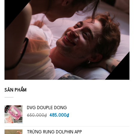
SẢN PHẨM
DVG DOUPLE DONG
Giá
Giá
650.000
₫
485.000
₫
gốc
hiện
là:
tại
TRỨNG RUNG DOLPHIN APP
650.000₫.
là: