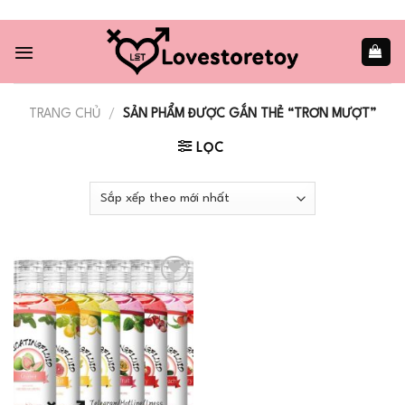
Skip
to
content
TRANG CHỦ
/
SẢN PHẨM ĐƯỢC GẮN THẺ “TRƠN MƯỢT”
LỌC
Add to
wishlist