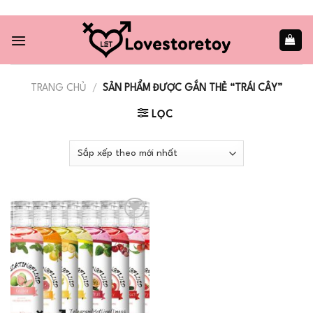
Skip
to
content
TRANG CHỦ
/
SẢN PHẨM ĐƯỢC GẮN THẺ “TRÁI CÂY”
LỌC
Add to
wishlist