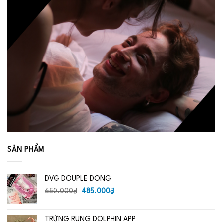
SẢN PHẨM
DVG DOUPLE DONG
Giá
Giá
650.000
₫
485.000
₫
gốc
hiện
là:
tại
TRỨNG RUNG DOLPHIN APP
650.000₫.
là: