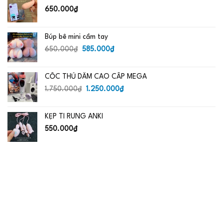
485.000₫.
650.000
₫
Búp bê mini cầm tay
Giá
Giá
650.000
₫
585.000
₫
gốc
hiện
là:
tại
CỐC THỦ DÂM CAO CẤP MEGA
650.000₫.
là:
Giá
585.000₫.
Giá
1.750.000
₫
1.250.000
₫
gốc
hiện
là:
tại
KẸP TI RUNG ANKI
1.750.000₫.
là:
1.250.000₫.
550.000
₫