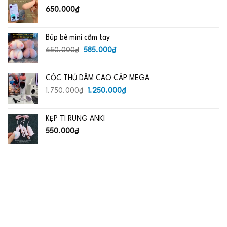
485.000₫.
650.000
₫
Búp bê mini cầm tay
Giá
Giá
650.000
₫
585.000
₫
gốc
hiện
là:
tại
CỐC THỦ DÂM CAO CẤP MEGA
650.000₫.
là:
Giá
585.000₫.
Giá
1.750.000
₫
1.250.000
₫
gốc
hiện
là:
tại
KẸP TI RUNG ANKI
1.750.000₫.
là:
1.250.000₫.
550.000
₫