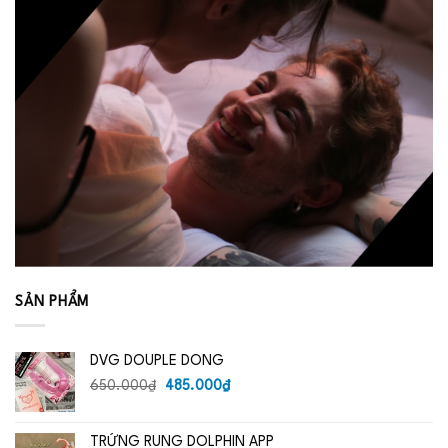
SẢN PHẨM
DVG DOUPLE DONG
Giá
Giá
650.000
₫
485.000
₫
gốc
hiện
là:
tại
TRỨNG RUNG DOLPHIN APP
650.000₫.
là: