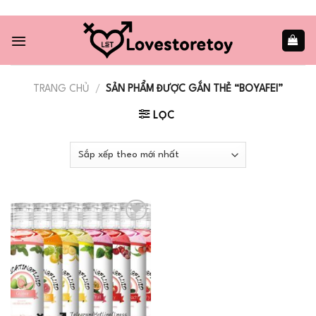
Skip
to
content
TRANG CHỦ
/
SẢN PHẨM ĐƯỢC GẮN THẺ “BOYAFEI”
LỌC
Add to
wishlist