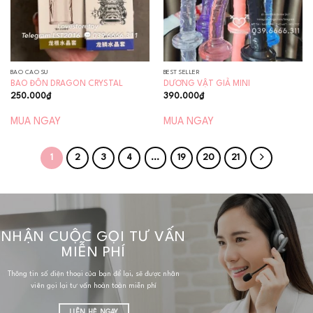
BAO CAO SU
BEST SELLER
BAO ĐÔN DRAGON CRYSTAL
DƯƠNG VẬT GIẢ MINI
250.000
₫
390.000
₫
MUA NGAY
MUA NGAY
1
2
3
4
…
19
20
21
NHẬN CUỘC GỌI TƯ VẤN
MIỄN PHÍ
Thông tin số điện thoại của bạn để lại, sẽ được nhân
viên gọi lại tư vấn hoàn toàn miễn phí
LIÊN HỆ NGAY