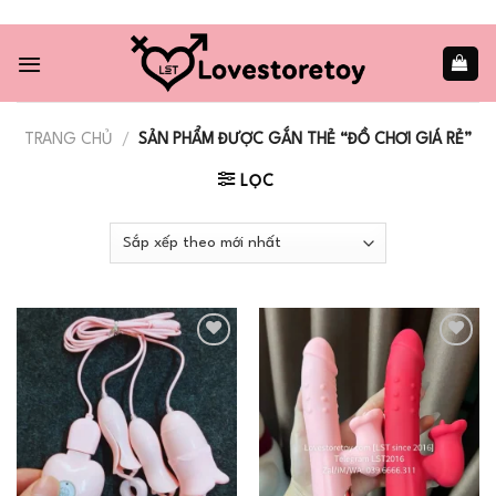
Skip
to
content
TRANG CHỦ
/
SẢN PHẨM ĐƯỢC GẮN THẺ “ĐỒ CHƠI GIÁ RẺ”
LỌC
Add to
Add to
wishlist
wishlist