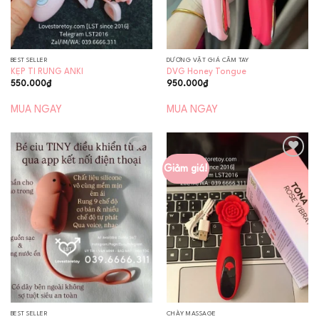
BEST SELLER
DƯƠNG VẬT GIẢ CẦM TAY
KẸP TI RUNG ANKI
DVG Honey Tongue
550.000
₫
950.000
₫
MUA NGAY
MUA NGAY
Giảm giá!
Add to
Add to
wishlist
wishlist
BEST SELLER
CHÀY MASSAGE