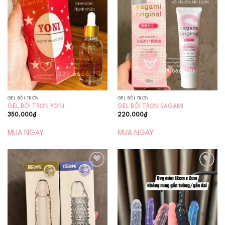
Add to
Add to
wishlist
wishlist
GEL BÔI TRƠN
GEL BÔI TRƠN
GEL BÔI TRƠN YONI
GEL BÔI TRƠN SAGAMI
350.000
₫
220.000
₫
MUA NGAY
MUA NGAY
Add to
Add to
wishlist
wishlist