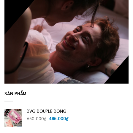
SẢN PHẨM
DVG DOUPLE DONG
Giá
Giá
650.000
₫
485.000
₫
gốc
hiện
là:
tại