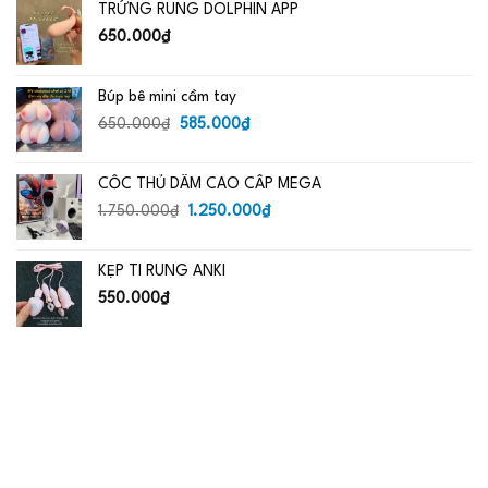
TRỨNG RUNG DOLPHIN APP
650.000₫.
là:
485.000₫.
650.000
₫
Búp bê mini cầm tay
Giá
Giá
650.000
₫
585.000
₫
gốc
hiện
là:
tại
CỐC THỦ DÂM CAO CẤP MEGA
650.000₫.
là:
Giá
585.000₫.
Giá
1.750.000
₫
1.250.000
₫
gốc
hiện
là:
tại
KẸP TI RUNG ANKI
1.750.000₫.
là:
1.250.000₫.
550.000
₫