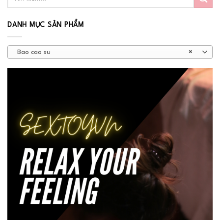
DANH MỤC SẢN PHẨM
Bao cao su
×