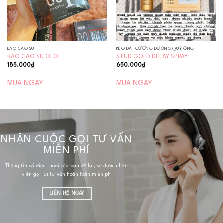
BAO CAO SU
KÉO DÀI CƯƠNG DƯƠNG QUÝ ÔNG
BAO CAO SU OLO
STUD GOLD DELAY SPRAY
185.000
₫
650.000
₫
MUA NGAY
MUA NGAY
NHẬN CUỘC GỌI TƯ VẤN
MIỄN PHÍ
Thông tin số điện thoại của bạn để lại, sẽ được nhân
viên gọi lại tư vấn hoàn toàn miễn phí
LIÊN HỆ NGAY