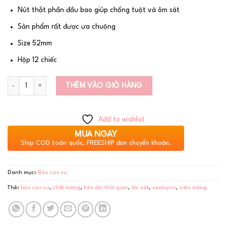
Nút thắt phần đầu bao giúp chống tuột và ôm sát
Sản phẩm rất được ưa chuộng
Size 52mm
Hộp 12 chiếc
Số lượng
THÊM VÀO GIỎ HÀNG
Add to wishlist
MUA NGAY
Ship COD toàn quốc, FREESHIP đơn chuyển khoản.
Danh mục:
Bao cao su
Thẻ:
bao cao su
,
chất lượng
,
kéo dài thời gian
,
ôm sát
,
sextoyvn
,
siêu mỏng