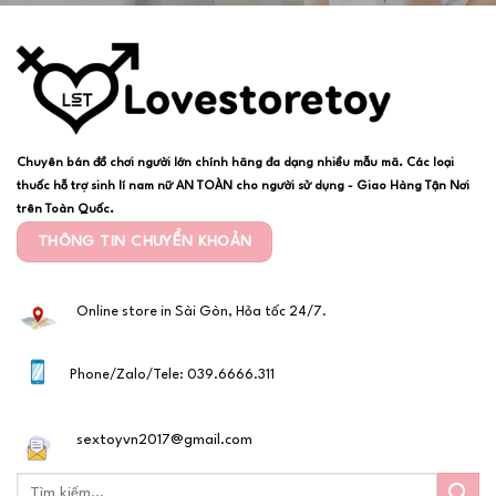
Chuyên bán đồ chơi người lớn chính hãng đa dạng nhiều mẫu mã. Các loại
thuốc hỗ trợ sinh lí nam nữ AN TOÀN cho người sử dụng - Giao Hàng Tận Nơi
trên Toàn Quốc.
THÔNG TIN CHUYỂN KHOẢN
Online store in Sài Gòn, Hỏa tốc 24/7.
Phone/Zalo/Tele: 039.6666.311
sextoyvn2017@gmail.com