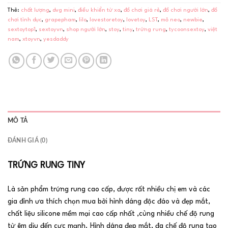
Thẻ:
chất lượng
,
dvg mini
,
điều khiển từ xa
,
đồ chơi giá rẻ
,
đồ chơi người lớn
,
đồ
chơi tình dục
,
grapepham
,
lilo
,
lovestoretoy
,
lovetoy
,
LST
,
mỏ neo
,
newbie
,
sextoytop1
,
sextoyvn
,
shop người lớn
,
stoy
,
tiny
,
trứng rung
,
tycoonsextoy
,
việt
nam
,
xtoyvn
,
yesdaddy
MÔ TẢ
ĐÁNH GIÁ (0)
TRỨNG RUNG TINY
Là sản phẩm trứng rung cao cấp, được rất nhiều chị em và các
gia đình ưa thích chọn mua bởi hình dáng độc đáo và đẹp mắt,
chất liệu silicone mềm mại cao cấp nhất ,cùng nhiều chế độ rung
từ êm dịu đến cực mạnh. Hình dáng đẹp mắt, đa chế độ rung tạo