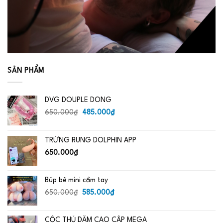
SẢN PHẨM
DVG DOUPLE DONG
Giá
Giá
650.000
₫
485.000
₫
gốc
hiện
là:
tại
TRỨNG RUNG DOLPHIN APP
650.000₫.
là:
485.000₫.
650.000
₫
Búp bê mini cầm tay
Giá
Giá
650.000
₫
585.000
₫
gốc
hiện
là:
tại
CỐC THỦ DÂM CAO CẤP MEGA
650.000₫.
là: