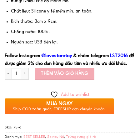
Rung: Nhiều chế độ mạnh mẽ.
Chất liệu: Silicone y tế mềm mịn, an toàn.
Kích thước: 3cm x 9cm.
Chống nước: 100%.
Nguồn sạc: USB tiện lợi.
Follow Instagram
@lovestoretoy
& nhóm telegram
LST20
16
để
được giảm 2% cho đơn hàng đầu tiên và nhiều ưu đãi khác.
Số lượng
THÊM VÀO GIỎ HÀNG
Add to wishlist
MUA NGAY
Ship COD toàn quốc, FREESHIP đơn chuyển khoản.
SKU:
75-6
Danh mục:
BEST SELLER
,
Sextoy Nữ
,
Trứng rung giá rẻ