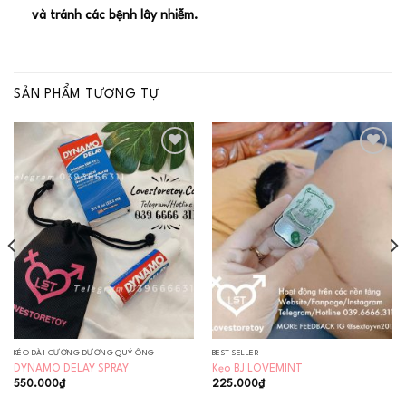
và tránh các bệnh lây nhiễm.
SẢN PHẨM TƯƠNG TỰ
Add to
Add to
wishlist
wishlist
KÉO DÀI CƯƠNG DƯƠNG QUÝ ÔNG
BEST SELLER
DYNAMO DELAY SPRAY
Kẹo BJ LOVEMINT
550.000
₫
225.000
₫