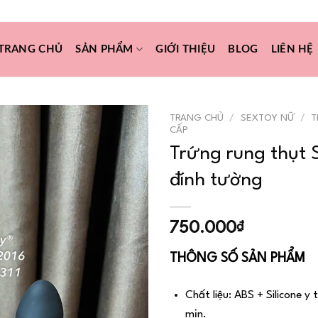
SEXTOYVN2017@GMAIL.COM
TRANG CHỦ
SẢN PHẨM
GIỚI THIỆU
BLOG
LIÊN HỆ
TRANG CHỦ
/
SEXTOY NỮ
/
T
CẤP
Trứng rung thụ
đính tường
Add to
wishlist
750.000
₫
THÔNG SỐ SẢN PHẨM
Chất liệu: ABS + Silicone y
mịn.