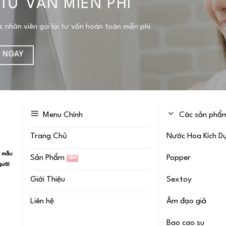
TƯ VẤN MIỄN PHÍ
ợc nhân viên gọi lại tư vấn hoàn toàn miễn phí
Ệ NGAY
Menu Chính
Các sản phẩm
Trang Chủ
Nước Hoa Kích D
u mẫu
Sản Phẩm
Popper
gười
Giới Thiệu
Sextoy
Liên hệ
Âm đạo giả
Bao cao su