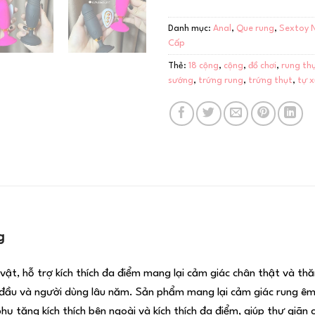
Danh mục:
Anal
,
Que rung
,
Sextoy 
Cấp
Thẻ:
18 cộng
,
cộng
,
đồ chơi
,
rung th
sướng
,
trứng rung
,
trứng thụt
,
tự 
g
vật, hỗ trợ kích thích đa điểm mang lại cảm giác chân thật và th
 đầu và người dùng lâu năm. Sản phẩm mang lại cảm giác rung êm,
hụ tăng kích thích bên ngoài
và kích thích đa điểm, giúp thư giãn