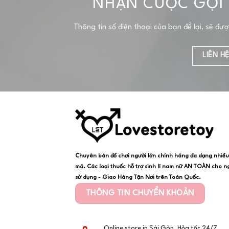
NHẬN CUỘC GỌI 
Thông tin số điện thoại của bạn để lại, sẽ đư
LIÊN H
Chuyên bán đồ chơi người lớn chính hãng đa dạng nhiề
mã. Các loại thuốc hỗ trợ sinh lí nam nữ AN TOÀN cho n
sử dụng - Giao Hàng Tận Nơi trên Toàn Quốc.
THÔNG TIN CHUYỂN KHOẢN
Online store in Sài Gòn, Hỏa tốc 24/7.