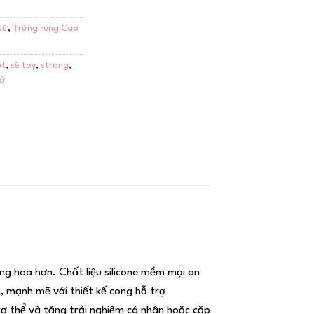
Nữ
,
Trứng rung Cao
ụt
,
sẽ toy
,
strong
,
xử
ăng hoa hơn. Chất liệu silicone mềm mại an
 mạnh mẽ với thiết kế cong hỗ trợ
 cơ thể và tăng trải nghiệm cá nhân hoặc cặp