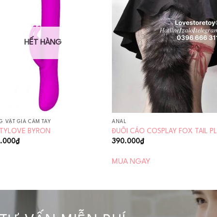
Add to
Add
wishlist
wishl
HẾT HÀNG
 VẬT GIẢ CẦM TAY
ANAL
TYLOVE BYRON
ĐUÔI CÁO COSPLAY FOX TAIL P
0.000
₫
390.000
₫
MUA NGAY