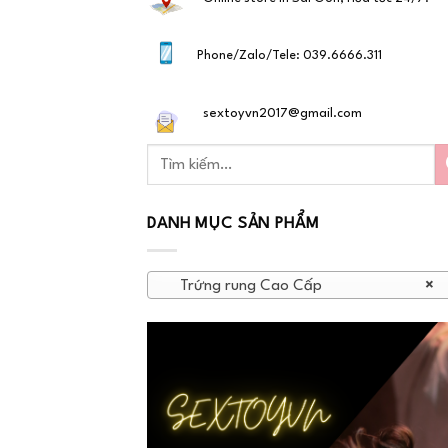
Phone/Zalo/Tele: 039.6666.311
sextoyvn2017@gmail.com
DANH MỤC SẢN PHẨM
Trứng rung Cao Cấp
×