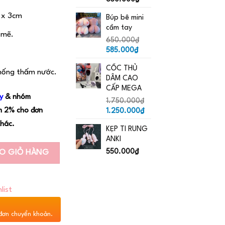
 x 3cm
Búp bê mini
cầm tay
 mẽ.
650.000
₫
Giá
Giá
585.000
₫
gốc
hiện
CỐC THỦ
là:
tại
hống thấm nước.
DÂM CAO
650.000₫.
là:
CẤP MEGA
585.000₫.
y
& nhóm
1.750.000
₫
m 2% cho đơn
Giá
Giá
1.250.000
₫
gốc
hiện
khác.
KẸP TI RUNG
là:
tại
ANKI
1.750.000₫.
là:
1.250.000₫.
550.000
₫
O GIỎ HÀNG
list
đơn chuyển khoản.