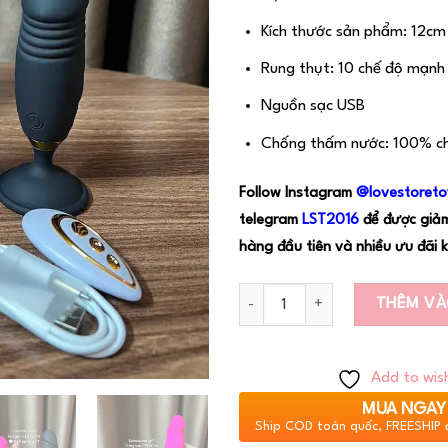
Kích thước sản phẩm: 12cm
Rung thụt: 10 chế độ mạnh
Nguồn sạc USB
Chống thấm nước: 100% c
Follow Instagram
@lovestoreto
telegram
LST20
16
để được giả
hàng đầu tiên và nhiều ưu đãi 
Số lượng
THÊM VÀ
Add to wish
MUA NGAY
Ship COD toàn quốc, FREESHIP 