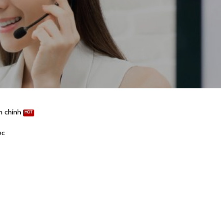
 chính
ục