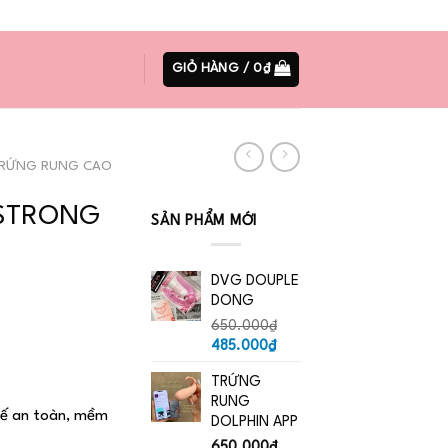
08:00AM - 22:00PM
039.6666.311
GIỎ HÀNG /
0
₫
RỨNG RUNG CAO
t STRONG
SẢN PHẨM MỚI
DVG DOUPLE
DONG
650.000
₫
Giá
Giá
485.000
₫
gốc
hiện
TRỨNG
là:
tại
RUNG
650.000₫.
là:
 tế an toàn, mềm
DOLPHIN APP
485.000₫.
650.000
₫