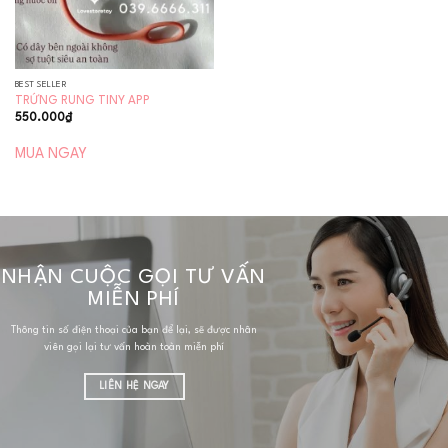
BEST SELLER
TRỨNG RUNG TINY APP
550.000
₫
MUA NGAY
NHẬN CUỘC GỌI TƯ VẤN
MIỄN PHÍ
Thông tin số điện thoại của bạn để lại, sẽ được nhân
viên gọi lại tư vấn hoàn toàn miễn phí
LIÊN HỆ NGAY