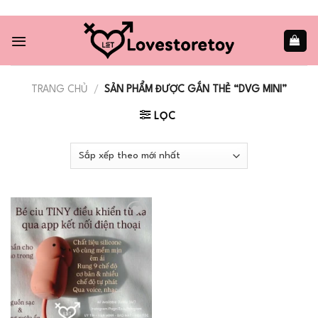
Skip
to
content
TRANG CHỦ
/
SẢN PHẨM ĐƯỢC GẮN THẺ “DVG MINI”
LỌC
Add to
wishlist