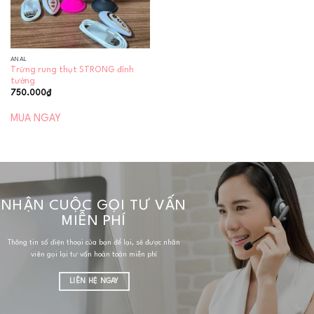
ANAL
Trứng rung thụt STRONG đính
tường
750.000
₫
MUA NGAY
NHẬN CUỘC GỌI TƯ VẤN
MIỄN PHÍ
Thông tin số điện thoại của bạn để lại, sẽ được nhân
viên gọi lại tư vấn hoàn toàn miễn phí
LIÊN HỆ NGAY