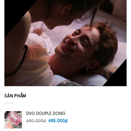
SẢN PHẨM
DVG DOUPLE DONG
Giá
Giá
650.000
₫
485.000
₫
gốc
hiện