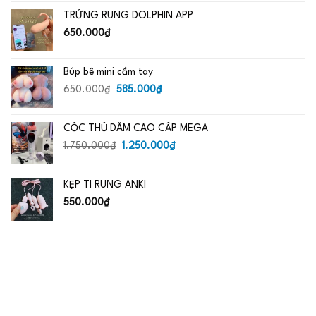
là:
tại
TRỨNG RUNG DOLPHIN APP
650.000₫.
là:
485.000₫.
650.000
₫
Búp bê mini cầm tay
Giá
Giá
650.000
₫
585.000
₫
gốc
hiện
là:
tại
CỐC THỦ DÂM CAO CẤP MEGA
650.000₫.
là:
Giá
585.000₫.
Giá
1.750.000
₫
1.250.000
₫
gốc
hiện
là:
tại
KẸP TI RUNG ANKI
1.750.000₫.
là:
1.250.000₫.
550.000
₫