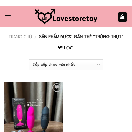
Skip
to
content
TRANG CHỦ
/
SẢN PHẨM ĐƯỢC GẮN THẺ “TRỨNG THỤT”
LỌC
Add to
wishlist