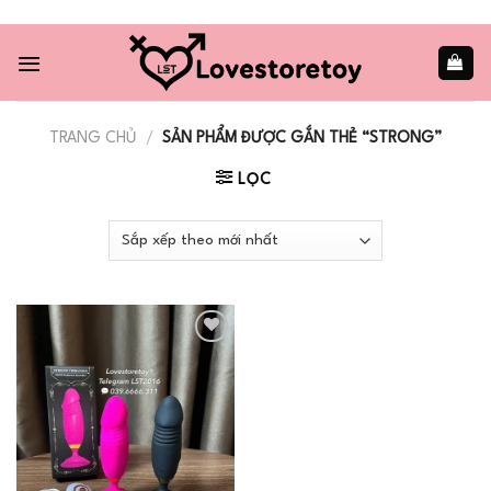
Skip
to
content
TRANG CHỦ
/
SẢN PHẨM ĐƯỢC GẮN THẺ “STRONG”
LỌC
Add to
wishlist