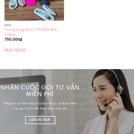
ANAL
Trứng rung thụt STRONG đính
tường
750.000
₫
MUA NGAY
NHẬN CUỘC GỌI TƯ VẤN
MIỄN PHÍ
Thông tin số điện thoại của bạn để lại, sẽ được nhân
viên gọi lại tư vấn hoàn toàn miễn phí
LIÊN HỆ NGAY