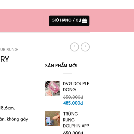
08:00AM - 22:00PM
039.6666.311
GIỎ HÀNG /
0
₫
UE RUNG
RY
SẢN PHẨM MỚI
DVG DOUPLE
DONG
650.000
₫
Giá
Giá
485.000
₫
 18,6cm.
gốc
hiện
TRỨNG
là:
tại
toàn, không gây
RUNG
650.000₫.
là:
DOLPHIN APP
485.000₫.
650.000
₫