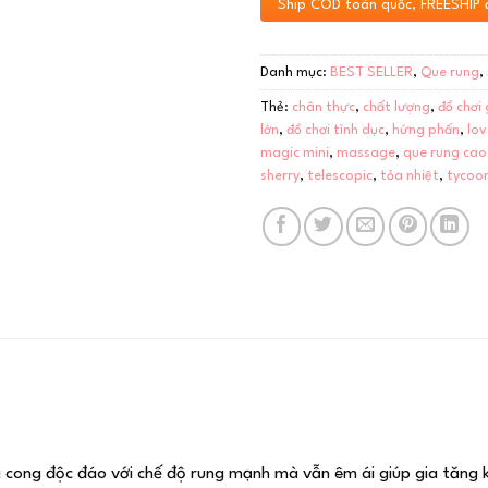
Ship COD toàn quốc, FREESHIP 
Danh mục:
BEST SELLER
,
Que rung
,
Thẻ:
chân thực
,
chất lượng
,
đồ chơi 
lớn
,
đồ chơi tình dục
,
hứng phấn
,
lo
magic mini
,
massage
,
que rung cao
sherry
,
telescopic
,
tỏa nhiệt
,
tycoo
g cong độc đáo với chế độ rung mạnh mà vẫn êm ái giúp gia tăng k