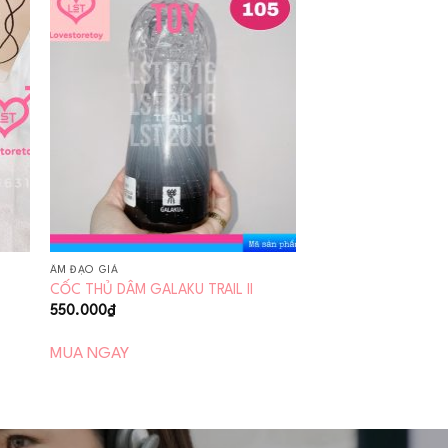
 to
Add to
ist
wishlist
ÂM ĐẠO GIẢ
CỐC THỦ DÂM GALAKU TRAIL II
550.000
₫
MUA NGAY