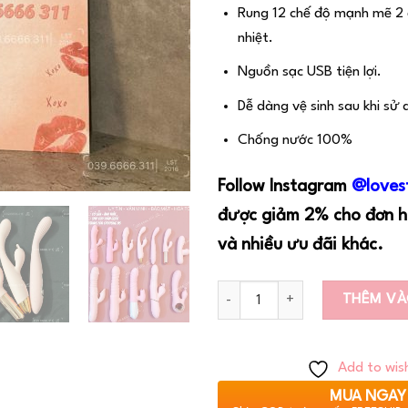
Rung 12 chế độ mạnh mẽ 2
nhiệt.
Nguồn sạc USB tiện lợi.
Dễ dàng vệ sinh sau khi sử 
Chống nước 100%
Follow Instagram
@loves
được giảm 2% cho đơn h
và nhiều ưu đãi khác.
Số lượng
THÊM VÀ
Add to wish
MUA NGAY