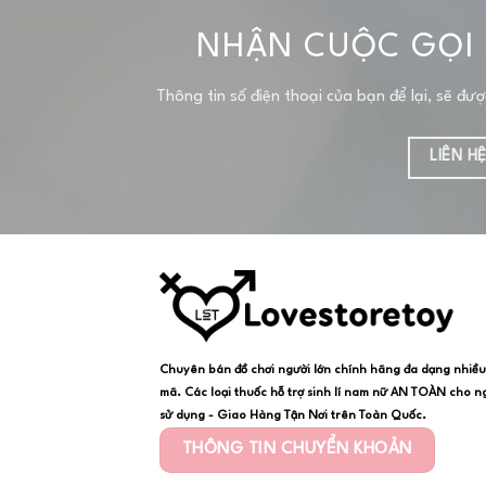
NHẬN CUỘC GỌI 
Thông tin số điện thoại của bạn để lại, sẽ đư
LIÊN H
Chuyên bán đồ chơi người lớn chính hãng đa dạng nhiề
mã. Các loại thuốc hỗ trợ sinh lí nam nữ AN TOÀN cho n
sử dụng - Giao Hàng Tận Nơi trên Toàn Quốc.
THÔNG TIN CHUYỂN KHOẢN