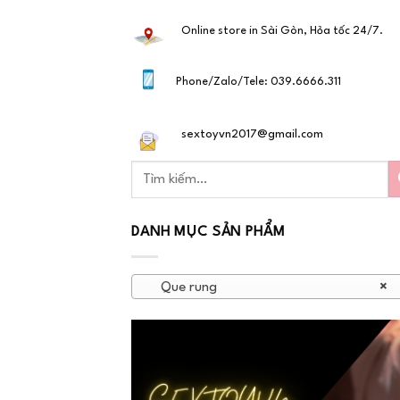
Online store in Sài Gòn, Hỏa tốc 24/7.
Phone/Zalo/Tele: 039.6666.311
sextoyvn2017@gmail.com
DANH MỤC SẢN PHẨM
Que rung
×