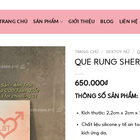
SEXTOYVN2017@GMAIL.COM
TRANG CHỦ
SẢN PHẨM
GIỚI THIỆU
BLOG
LIÊN HỆ
TRANG CHỦ
/
SEXTOY NỮ
/
Q
QUE RUNG SHER
Add to
650.000
₫
wishlist
THÔNG SỐ SẢN PHẨM:
Kích thước: 2,2cm x 2cm x
Chất liệu silicone y tế an 
kích ứng da.