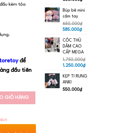
 đầu kèm tỏa
Búp bê mini
cầm tay
650.000
₫
Giá
Giá
585.000
₫
dụng.
gốc
hiện
CỐC THỦ
là:
tại
DÂM CAO
650.000₫.
là:
CẤP MEGA
585.000₫.
1.750.000
₫
toretoy
để
Giá
Giá
1.250.000
₫
àng đầu tiên
gốc
hiện
KẸP TI RUNG
là:
tại
ANKI
1.750.000₫.
là:
1.250.000₫.
550.000
₫
O GIỎ HÀNG
list