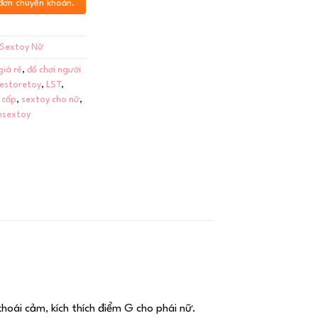
đơn chuyển khoản.
Sextoy Nữ
giá rẻ
,
đồ chơi người
vestoretoy
,
LST
,
 cấp
,
sextoy cho nữ
,
nsextoy
hoái cảm, kích thích điểm G cho phái nữ.