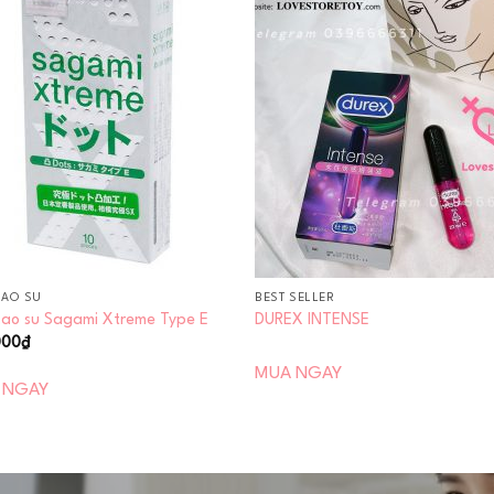
Add to
Add
wishlist
wishl
CAO SU
BEST SELLER
cao su Sagami Xtreme Type E
DUREX INTENSE
000
₫
MUA NGAY
 NGAY