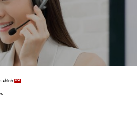
 chính
ục