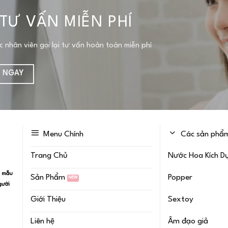
TƯ VẤN MIỄN PHÍ
ợc nhân viên gọi lại tư vấn hoàn toàn miễn phí
Ệ NGAY
Menu Chính
Các sản phẩm
Trang Chủ
Nước Hoa Kích D
u mẫu
Sản Phẩm
Popper
gười
Giới Thiệu
Sextoy
Liên hệ
Âm đạo giả