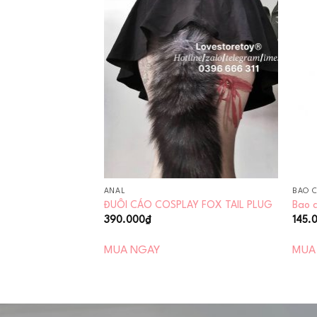
Add to
Add to
wishlist
wishlist
ANAL
BAO 
ƯƠNG NGỰA THÁI
ĐUÔI CÁO COSPLAY FOX TAIL PLUG
Bao 
390.000
₫
145.
MUA NGAY
MUA