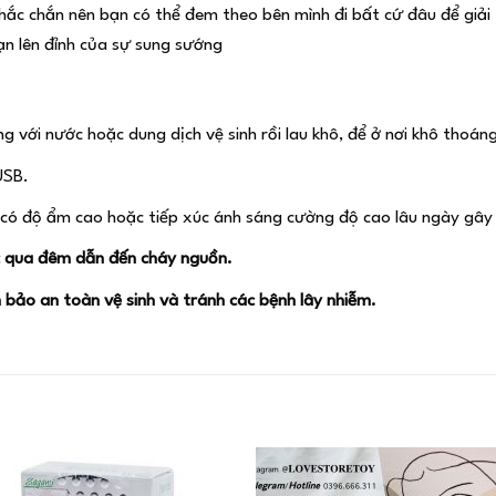
chắc chắn nên bạn có thể đem theo bên mình đi bất cứ đâu để giải
ạn lên đỉnh của sự sung sướng
g với nước hoặc dung dịch vệ sinh rồi lau khô, để ở nơi khô thoán
USB.
 có độ ẩm cao hoặc tiếp xúc ánh sáng cường độ cao lâu ngày gây
ạc qua đêm dẫn đến cháy nguồn.
bảo an toàn vệ sinh và tránh các bệnh lây nhiễm.