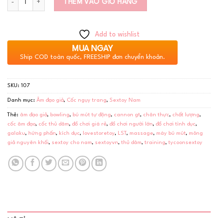
THÊM VÀO GIỎ HÀNG
Add to wishlist
MUA NGAY
Ship COD toàn quốc, FREESHIP đơn chuyển khoản.
SKU:
107
Danh mục:
Âm đạo giả
,
Cốc ngụy trang
,
Sextoy Nam
Thẻ:
âm đạo giả
,
bowling
,
bú mút tự động
,
cannon gt
,
chân thực
,
chất lượng
,
cốc âm đạo
,
cốc thủ dâm
,
đồ chơi giá rẻ
,
đồ chơi người lớn
,
đồ chơi tình dục
,
galaku
,
hứng phấn
,
kích dục
,
lovestoretoy
,
LST
,
massage
,
máy bú mút
,
mông
giả nguyên khối
,
sextoy cho nam
,
sextoyvn
,
thủ dâm
,
training
,
tycoonsextoy