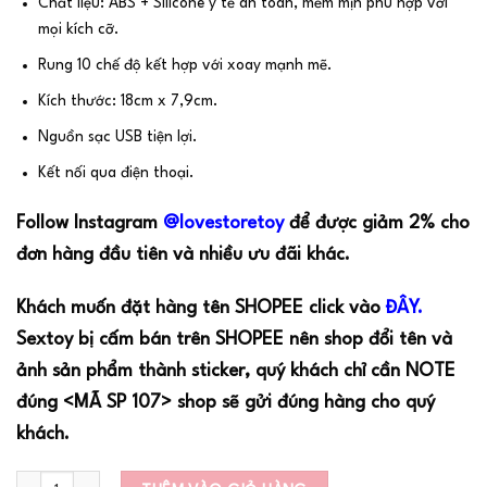
Chất liệu: ABS + Silicone y tế an toàn, mềm mịn phù hợp với
mọi kích cỡ.
Rung 10 chế độ kết hợp với xoay mạnh mẽ.
Kích thước: 18cm x 7,9cm.
Nguồn sạc USB tiện lợi.
Kết nối qua điện thoại.
Follow Instagram
@lovestoretoy
để được giảm 2% cho
đơn hàng đầu tiên và nhiều ưu đãi khác.
Khách muốn đặt hàng tên SHOPEE click vào
ĐÂY.
Sextoy bị cấm bán trên SHOPEE nên shop đổi tên và
ảnh sản phẩm thành sticker, quý khách chỉ cần NOTE
đúng <MÃ SP 107> shop sẽ gửi đúng hàng cho quý
khách.
Số lượng