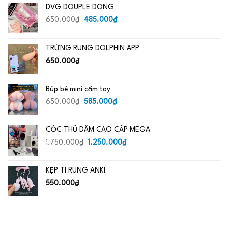
DVG DOUPLE DONG
Giá
Giá
650.000
₫
485.000
₫
gốc
hiện
là:
tại
TRỨNG RUNG DOLPHIN APP
650.000₫.
là:
485.000₫.
650.000
₫
Búp bê mini cầm tay
Giá
Giá
650.000
₫
585.000
₫
gốc
hiện
là:
tại
CỐC THỦ DÂM CAO CẤP MEGA
650.000₫.
là:
Giá
585.000₫.
Giá
1.750.000
₫
1.250.000
₫
gốc
hiện
là:
tại
KẸP TI RUNG ANKI
1.750.000₫.
là:
1.250.000₫.
550.000
₫