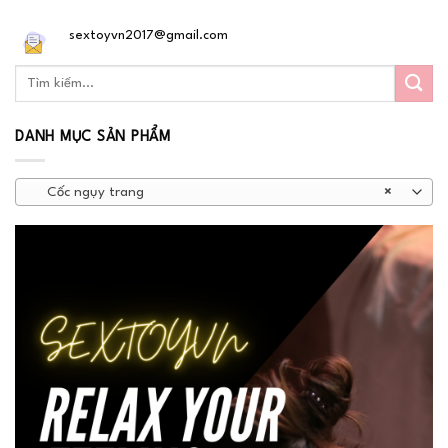
sextoyvn2017@gmail.com
DANH MỤC SẢN PHẨM
Cốc ngụy trang
×