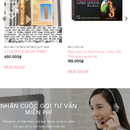
wishlist
wishlist
KÉO DÀI CƯƠNG DƯƠNG QUÝ ÔNG
BAO CAO SU
Bao cao su Sea Horse – Kéo dài
STUD GOLD DELAY SPRAY
thời gian quan hệ
650.000
₫
155.000
₫
MUA NGAY
MUA NGAY
NHẬN CUỘC GỌI TƯ VẤN
MIỄN PHÍ
Thông tin số điện thoại của bạn để lại, sẽ được nhân
viên gọi lại tư vấn hoàn toàn miễn phí