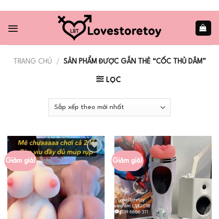
Skip
to
content
TRANG CHỦ
/
SẢN PHẨM ĐƯỢC GẮN THẺ “CỐC THỦ DÂM”
LỌC
Giảm giá!
Giảm giá!
Add to
Add to
wishlist
wishlist