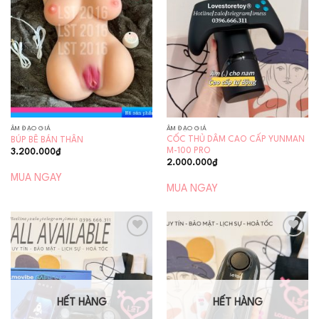
Add to
Add to
wishlist
wishlist
ÂM ĐẠO GIẢ
ÂM ĐẠO GIẢ
CỐC THỦ DÂM CAO CẤP YUNMAN
BÚP BÊ BÁN THÂN
M-100 PRO
3.200.000
₫
2.000.000
₫
MUA NGAY
MUA NGAY
Add to
Add to
wishlist
wishlist
HẾT HÀNG
HẾT HÀNG