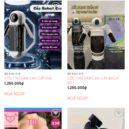
Add to
Add to
wishlist
wishlist
ÂM ĐẠO GIẢ
ÂM ĐẠO GIẢ
CỐC THỦ DÂM CAO CẤP BELLA
CỐC THỦ DÂM CAO CẤP EVA
BOT
1.250.000
₫
1.250.000
₫
MUA NGAY
MUA NGAY