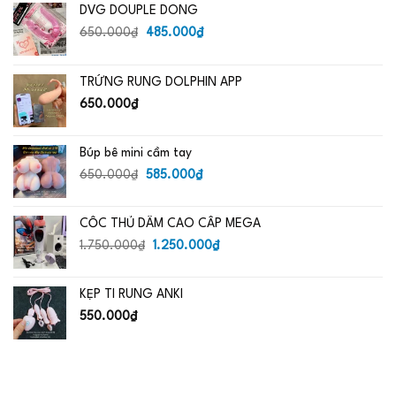
DVG DOUPLE DONG
Giá
Giá
650.000
₫
485.000
₫
gốc
hiện
là:
tại
TRỨNG RUNG DOLPHIN APP
650.000₫.
là:
485.000₫.
650.000
₫
Búp bê mini cầm tay
Giá
Giá
650.000
₫
585.000
₫
gốc
hiện
là:
tại
CỐC THỦ DÂM CAO CẤP MEGA
650.000₫.
là:
Giá
585.000₫.
Giá
1.750.000
₫
1.250.000
₫
gốc
hiện
là:
tại
KẸP TI RUNG ANKI
1.750.000₫.
là:
1.250.000₫.
550.000
₫