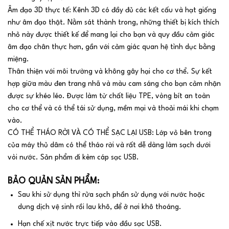
Âm đạo 3D thực tế: Kênh 3D có đầy đủ các kết cấu và hạt giống
như âm đạo thật. Nằm sát thành trong, những thiết bị kích thích
nhỏ này được thiết kế để mang lại cho bạn và quy đầu cảm giác
âm đạo chân thực hơn, gần với cảm giác quan hệ tình dục bằng
miệng.
Thân thiện với môi trường và không gây hại cho cơ thể. Sự kết
hợp giữa màu đen trang nhã và màu cam sáng cho bạn cảm nhận
được sự khéo léo. Được làm từ chất liệu TPE, vòng bít an toàn
cho cơ thể và có thể tái sử dụng, mềm mại và thoải mái khi chạm
vào.
CÓ THỂ THÁO RỜI VÀ CÓ THỂ SẠC LẠI USB: Lớp vỏ bên trong
của máy thủ dâm có thể tháo rời và rất dễ dàng làm sạch dưới
vòi nước. Sản phẩm đi kèm cáp sạc USB.
BẢO QUẢN SẢN PHẨM:
Sau khi sử dụng thì rửa sạch phần sử dụng với nước hoặc
dung dịch vệ sinh rồi lau khô, để ở nơi khô thoáng.
Hạn chế xịt nước trực tiếp vào đầu sạc USB.