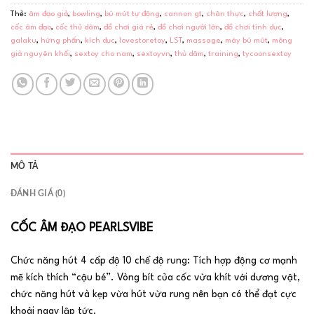
Thẻ:
âm đạo giả
,
bowling
,
bú mút tự động
,
cannon gt
,
chân thực
,
chất lượng
,
cốc âm đạo
,
cốc thủ dâm
,
đồ chơi giá rẻ
,
đồ chơi người lớn
,
đồ chơi tình dục
,
galaku
,
hứng phấn
,
kích dục
,
lovestoretoy
,
LST
,
massage
,
máy bú mút
,
mông
giả nguyên khối
,
sextoy cho nam
,
sextoyvn
,
thủ dâm
,
training
,
tycoonsextoy
MÔ TẢ
ĐÁNH GIÁ (0)
CỐC ÂM ĐẠO PEARLSVIBE
Chức năng hút 4 cấp độ 10 chế độ rung: Tích hợp động cơ mạnh
mẽ kích thích “cậu bé”. Vòng bít của cốc vừa khít với dương vật,
chức năng hút và kẹp vừa hút vừa rung nên bạn có thể đạt cực
khoái ngay lập tức.