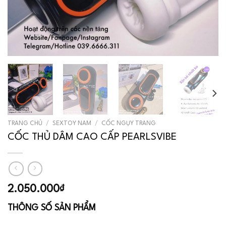
TRANG CHỦ
/
SEXTOY NAM
/
CỐC NGỤY TRANG
CỐC THỦ DÂM CAO CẤP PEARLSVIBE
2.050.000
₫
THÔNG SỐ SẢN PHẨM