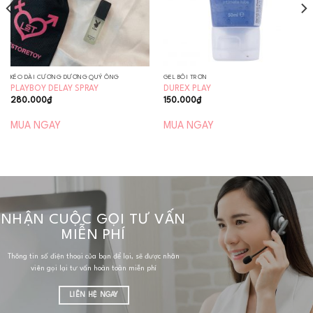
KÉO DÀI CƯƠNG DƯƠNG QUÝ ÔNG
GEL BÔI TRƠN
PLAYBOY DELAY SPRAY
DUREX PLAY
280.000
₫
150.000
₫
MUA NGAY
MUA NGAY
NHẬN CUỘC GỌI TƯ VẤN
MIỄN PHÍ
Thông tin số điện thoại của bạn để lại, sẽ được nhân
viên gọi lại tư vấn hoàn toàn miễn phí
LIÊN HỆ NGAY