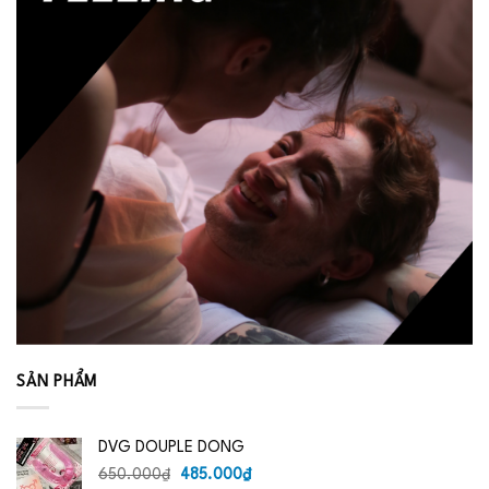
SẢN PHẨM
DVG DOUPLE DONG
Giá
Giá
650.000
₫
485.000
₫