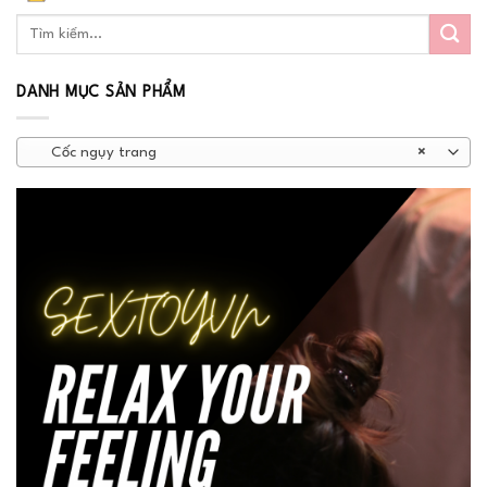
DANH MỤC SẢN PHẨM
Cốc ngụy trang
×