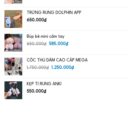
gốc
hiện
là:
tại
TRỨNG RUNG DOLPHIN APP
650.000₫.
là:
485.000₫.
650.000
₫
Búp bê mini cầm tay
Giá
Giá
650.000
₫
585.000
₫
gốc
hiện
là:
tại
CỐC THỦ DÂM CAO CẤP MEGA
650.000₫.
là:
Giá
585.000₫.
Giá
1.750.000
₫
1.250.000
₫
gốc
hiện
là:
tại
KẸP TI RUNG ANKI
1.750.000₫.
là:
1.250.000₫.
550.000
₫