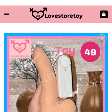
Skip
to
content
Add to
wishlist