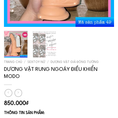
TRANG CHỦ
/
SEXTOY NỮ
/
DƯƠNG VẬT GIẢ ĐÓNG TƯỜNG
DƯƠNG VẬT RUNG NGOÁY ĐIỀU KHIỂN
MODO
850.000
₫
THÔNG TIN SẢN PHẨM: