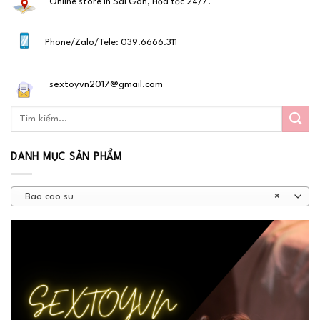
Online store in Sài Gòn, Hỏa tốc 24/7.
Phone/Zalo/Tele: 039.6666.311
sextoyvn2017@gmail.com
DANH MỤC SẢN PHẨM
Bao cao su
×