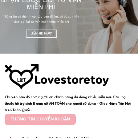
NHẬN CUỘC GỌI TƯ VẤN
MIỄN PHÍ
Thông tin số điện thoại của bạn để lại, sẽ được nhân
viên gọi lại tư vấn hoàn toàn miễn phí
LIÊN HỆ NGAY
Chuyên bán đồ chơi người lớn chính hãng đa dạng nhiều mẫu mã. Các loại
thuốc hỗ trợ sinh lí nam nữ AN TOÀN cho người sử dụng - Giao Hàng Tận Nơi
trên Toàn Quốc.
THÔNG TIN CHUYỂN KHOẢN