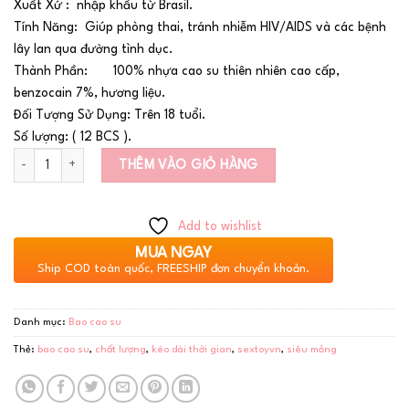
Xuất Xứ : nhập khẩu từ Brasil.
Tính Năng: Giúp phòng thai, tránh nhiễm HIV/AIDS và các bệnh
lây lan qua đường tình dục.
Thành Phần: 100% nhựa cao su thiên nhiên cao cấp,
benzocain 7%, hương liệu.
Đối Tượng Sử Dụng: Trên 18 tuổi.
Số lượng: ( 12 BCS ).
Số lượng
THÊM VÀO GIỎ HÀNG
Add to wishlist
MUA NGAY
Ship COD toàn quốc, FREESHIP đơn chuyển khoản.
Danh mục:
Bao cao su
Thẻ:
bao cao su
,
chất lượng
,
kéo dài thời gian
,
sextoyvn
,
siêu mỏng