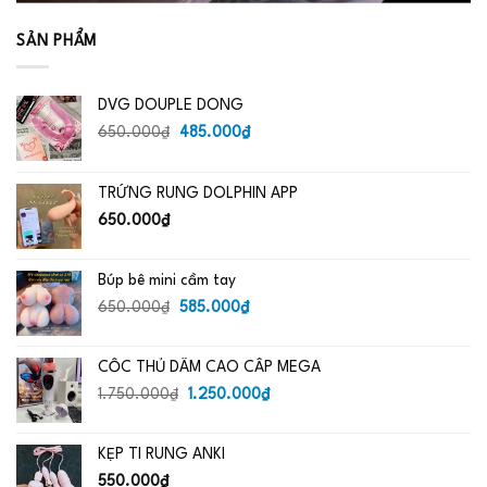
SẢN PHẨM
DVG DOUPLE DONG
Giá
Giá
650.000
₫
485.000
₫
gốc
hiện
là:
tại
TRỨNG RUNG DOLPHIN APP
650.000₫.
là:
485.000₫.
650.000
₫
Búp bê mini cầm tay
Giá
Giá
650.000
₫
585.000
₫
gốc
hiện
là:
tại
CỐC THỦ DÂM CAO CẤP MEGA
650.000₫.
là:
Giá
585.000₫.
Giá
1.750.000
₫
1.250.000
₫
gốc
hiện
là:
tại
KẸP TI RUNG ANKI
1.750.000₫.
là:
1.250.000₫.
550.000
₫