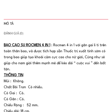
MÔ TẢ
ĐÁNH GIÁ (0)
BAO CAO SU ROCMEN 4 IN 1
: Rocmen 4 in 1 với gân gai li ti trên
toàn thân bao, và được tích hợp sẵn Thuốc trị xuất tinh sớm có
trong bao giúp tạo khoái cảm cực cao cho nữ giới, Cũng như sẽ
giúp cho nam giới thêm mạnh mẽ để kéo dài “ cuộc vui ” đến bất
tận.
THÔNG TIN
Mùi : Không.
Chất Bôi Trơn Có nhiều.
Có Gai : Có.
Có Gân : Có.
Chiều Rộng : 52 mm.
Chiều dài: 18 cm.