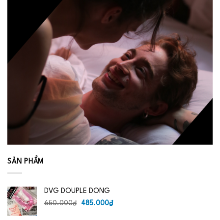
SẢN PHẨM
DVG DOUPLE DONG
Giá
Giá
650.000
₫
485.000
₫
gốc
hiện