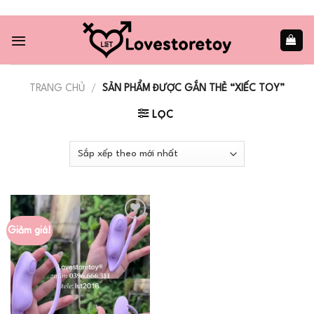
Skip
to
content
TRANG CHỦ
/
SẢN PHẨM ĐƯỢC GẮN THẺ “XIẾC TOY”
LỌC
Giảm giá!
Add to
wishlist