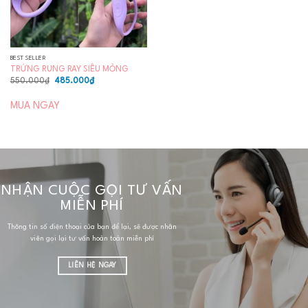
BEST SELLER
TRỨNG RUNG RAY SIÊU MỎNG
Giá
Giá
550.000
₫
485.000
₫
gốc
hiện
là:
tại
550.000₫.
là:
MUA NGAY
485.000₫.
NHẬN CUỘC GỌI TƯ VẤN
MIỄN PHÍ
Thông tin số điện thoại của bạn để lại, sẽ được nhân
viên gọi lại tư vấn hoàn toàn miễn phí
LIÊN HỆ NGAY