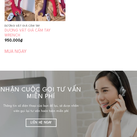
DƯƠNG VẬT GIẢ CẦM TAY
DƯƠNG VẬT GIẢ CẦM TAY
WRENCH
950.000
₫
MUA NGAY
NHẬN CUỘC GỌI TƯ VẤN
MIỄN PHÍ
Thông tin số điện thoại của bạn để lại, sẽ được nhân
viên gọi lại tư vấn hoàn toàn miễn phí
LIÊN HỆ NGAY