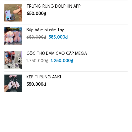
là:
tại
TRỨNG RUNG DOLPHIN APP
650.000₫.
là:
485.000₫.
650.000
₫
Búp bê mini cầm tay
Giá
Giá
650.000
₫
585.000
₫
gốc
hiện
là:
tại
CỐC THỦ DÂM CAO CẤP MEGA
650.000₫.
là:
Giá
585.000₫.
Giá
1.750.000
₫
1.250.000
₫
gốc
hiện
là:
tại
KẸP TI RUNG ANKI
1.750.000₫.
là:
1.250.000₫.
550.000
₫