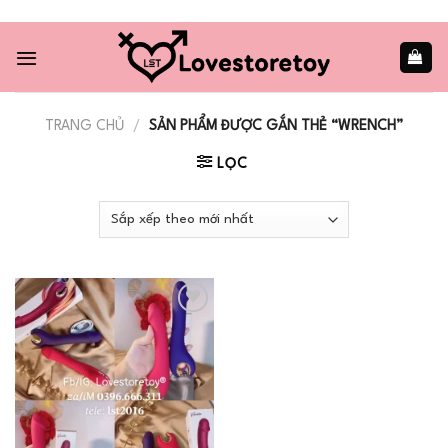
Skip
to
content
TRANG CHỦ
/
SẢN PHẨM ĐƯỢC GẮN THẺ “WRENCH”
LỌC
Add to
wishlist