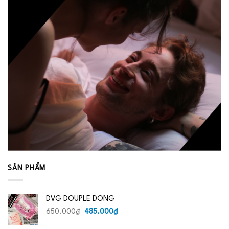
SẢN PHẨM
DVG DOUPLE DONG
Giá
Giá
650.000
₫
485.000
₫
gốc
hiện