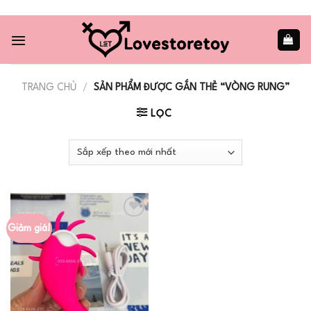
Skip
to
content
TRANG CHỦ
/
SẢN PHẨM ĐƯỢC GẮN THẺ “VÒNG RUNG”
LỌC
Giảm giá!
Add to
wishlist