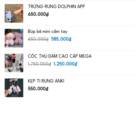
là:
tại
TRỨNG RUNG DOLPHIN APP
650.000₫.
là:
485.000₫.
650.000
₫
Búp bê mini cầm tay
Giá
Giá
650.000
₫
585.000
₫
gốc
hiện
là:
tại
CỐC THỦ DÂM CAO CẤP MEGA
650.000₫.
là:
Giá
585.000₫.
Giá
1.750.000
₫
1.250.000
₫
gốc
hiện
là:
tại
KẸP TI RUNG ANKI
1.750.000₫.
là:
1.250.000₫.
550.000
₫