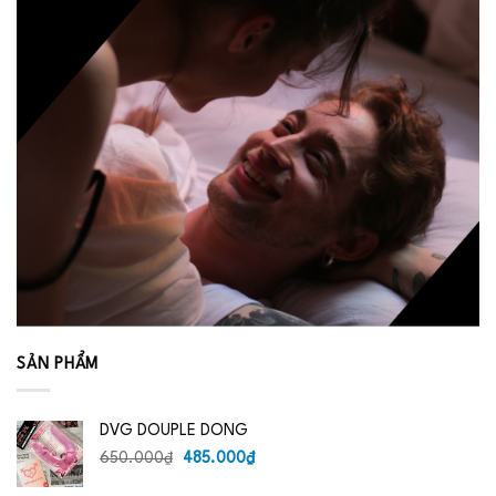
SẢN PHẨM
DVG DOUPLE DONG
Giá
Giá
650.000
₫
485.000
₫
gốc
hiện