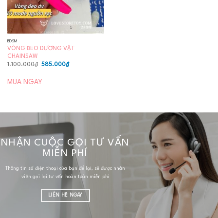
BDSM
VÒNG ĐEO DƯƠNG VẬT
CHAINSAW
Giá
Giá
1.100.000
₫
585.000
₫
gốc
hiện
là:
tại
1.100.000₫.
là:
MUA NGAY
585.000₫.
NHẬN CUỘC GỌI TƯ VẤN
MIỄN PHÍ
Thông tin số điện thoại của bạn để lại, sẽ được nhân
viên gọi lại tư vấn hoàn toàn miễn phí
LIÊN HỆ NGAY