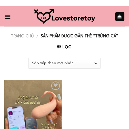
Skip
to
content
TRANG CHỦ
/
SẢN PHẨM ĐƯỢC GẮN THẺ “TRỨNG CÁ”
LỌC
Add to
wishlist