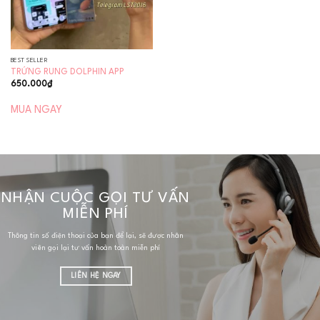
BEST SELLER
TRỨNG RUNG DOLPHIN APP
650.000
₫
MUA NGAY
NHẬN CUỘC GỌI TƯ VẤN
MIỄN PHÍ
Thông tin số điện thoại của bạn để lại, sẽ được nhân
viên gọi lại tư vấn hoàn toàn miễn phí
LIÊN HỆ NGAY