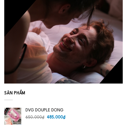
SẢN PHẨM
DVG DOUPLE DONG
Giá
Giá
650.000
₫
485.000
₫
gốc
hiện