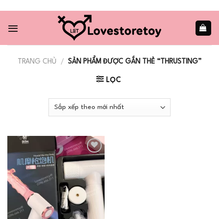
Skip
to
content
TRANG CHỦ
/
SẢN PHẨM ĐƯỢC GẮN THẺ “THRUSTING”
LỌC
Add to
wishlist