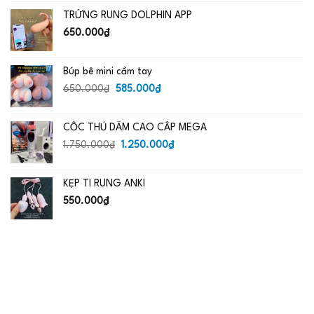
là:
tại
TRỨNG RUNG DOLPHIN APP
650.000₫.
là:
485.000₫.
650.000
₫
Búp bê mini cầm tay
Giá
Giá
650.000
₫
585.000
₫
gốc
hiện
là:
tại
CỐC THỦ DÂM CAO CẤP MEGA
650.000₫.
là:
Giá
585.000₫.
Giá
1.750.000
₫
1.250.000
₫
gốc
hiện
là:
tại
KẸP TI RUNG ANKI
1.750.000₫.
là:
1.250.000₫.
550.000
₫