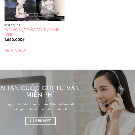
BEST SELLER
DƯƠNG VẬT CẦM TAY TỰ ĐỘNG
DIBE
1.650.000
₫
MUA NGAY
NHẬN CUỘC GỌI TƯ VẤN
MIỄN PHÍ
Thông tin số điện thoại của bạn để lại, sẽ được nhân
viên gọi lại tư vấn hoàn toàn miễn phí
LIÊN HỆ NGAY