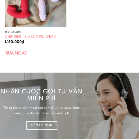
BEST SELLER
CHIP 3IN1 TELESCOPIC WEAR
1.150.000
₫
MUA NGAY
NHẬN CUỘC GỌI TƯ VẤN
MIỄN PHÍ
Thông tin số điện thoại của bạn để lại, sẽ được nhân
viên gọi lại tư vấn hoàn toàn miễn phí
LIÊN HỆ NGAY