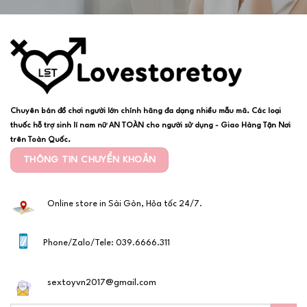
Chuyên bán đồ chơi người lớn chính hãng đa dạng nhiều mẫu mã. Các loại
thuốc hỗ trợ sinh lí nam nữ AN TOÀN cho người sử dụng - Giao Hàng Tận Nơi
trên Toàn Quốc.
THÔNG TIN CHUYỂN KHOẢN
Online store in Sài Gòn, Hỏa tốc 24/7.
Phone/Zalo/Tele: 039.6666.311
sextoyvn2017@gmail.com