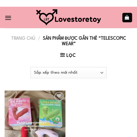
Skip
to
content
TRANG CHỦ
/
SẢN PHẨM ĐƯỢC GẮN THẺ “TELESCOPIC
WEAR”
LỌC
Add to
wishlist