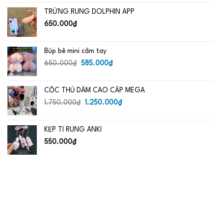
là:
tại
TRỨNG RUNG DOLPHIN APP
650.000₫.
là:
485.000₫.
650.000
₫
Búp bê mini cầm tay
Giá
Giá
650.000
₫
585.000
₫
gốc
hiện
là:
tại
CỐC THỦ DÂM CAO CẤP MEGA
650.000₫.
là:
Giá
585.000₫.
Giá
1.750.000
₫
1.250.000
₫
gốc
hiện
là:
tại
KẸP TI RUNG ANKI
1.750.000₫.
là:
1.250.000₫.
550.000
₫