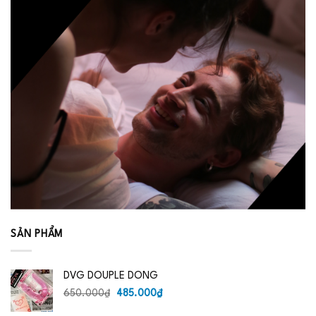
SẢN PHẨM
DVG DOUPLE DONG
Giá
Giá
650.000
₫
485.000
₫
gốc
hiện