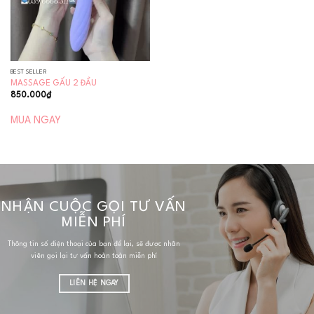
BEST SELLER
MASSAGE GẤU 2 ĐẦU
850.000
₫
MUA NGAY
NHẬN CUỘC GỌI TƯ VẤN
MIỄN PHÍ
Thông tin số điện thoại của bạn để lại, sẽ được nhân
viên gọi lại tư vấn hoàn toàn miễn phí
LIÊN HỆ NGAY