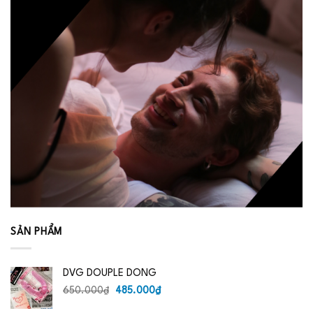
SẢN PHẨM
DVG DOUPLE DONG
Giá
Giá
650.000
₫
485.000
₫
gốc
hiện