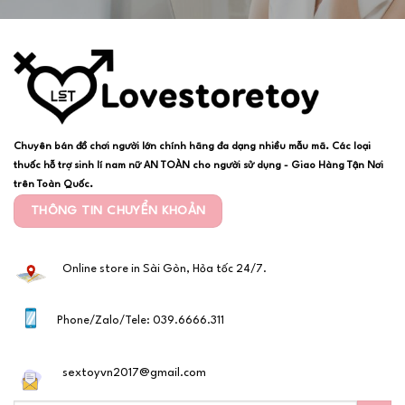
Chuyên bán đồ chơi người lớn chính hãng đa dạng nhiều mẫu mã. Các loại
thuốc hỗ trợ sinh lí nam nữ AN TOÀN cho người sử dụng - Giao Hàng Tận Nơi
trên Toàn Quốc.
THÔNG TIN CHUYỂN KHOẢN
Online store in Sài Gòn, Hỏa tốc 24/7.
Phone/Zalo/Tele: 039.6666.311
sextoyvn2017@gmail.com