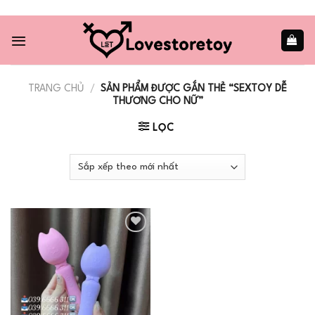
Skip
to
content
TRANG CHỦ
/
SẢN PHẨM ĐƯỢC GẮN THẺ “SEXTOY DỄ
THƯƠNG CHO NỮ”
LỌC
Add to
wishlist