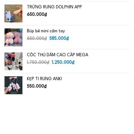
là:
tại
TRỨNG RUNG DOLPHIN APP
650.000₫.
là:
485.000₫.
650.000
₫
Búp bê mini cầm tay
Giá
Giá
650.000
₫
585.000
₫
gốc
hiện
là:
tại
CỐC THỦ DÂM CAO CẤP MEGA
650.000₫.
là:
Giá
585.000₫.
Giá
1.750.000
₫
1.250.000
₫
gốc
hiện
là:
tại
KẸP TI RUNG ANKI
1.750.000₫.
là:
1.250.000₫.
550.000
₫