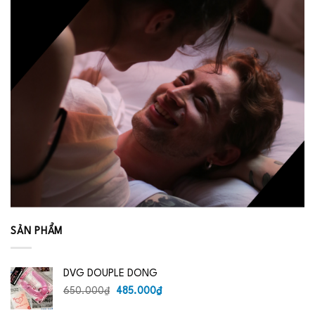
SẢN PHẨM
DVG DOUPLE DONG
Giá
Giá
650.000
₫
485.000
₫
gốc
hiện