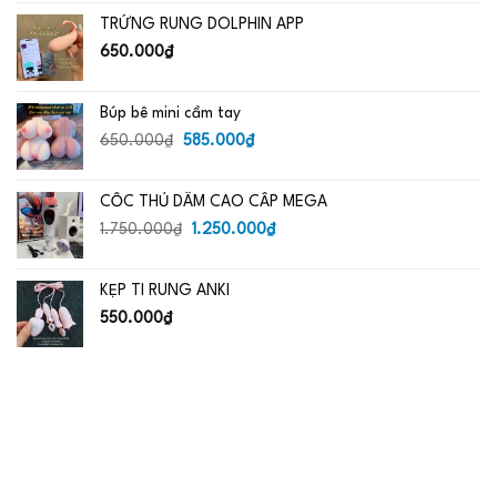
là:
tại
TRỨNG RUNG DOLPHIN APP
650.000₫.
là:
485.000₫.
650.000
₫
Búp bê mini cầm tay
Giá
Giá
650.000
₫
585.000
₫
gốc
hiện
là:
tại
CỐC THỦ DÂM CAO CẤP MEGA
650.000₫.
là:
Giá
585.000₫.
Giá
1.750.000
₫
1.250.000
₫
gốc
hiện
là:
tại
KẸP TI RUNG ANKI
1.750.000₫.
là:
1.250.000₫.
550.000
₫