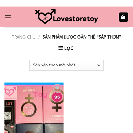
Skip
to
content
TRANG CHỦ
/
SẢN PHẨM ĐƯỢC GẮN THẺ “SÁP THƠM”
LỌC
Add to
wishlist