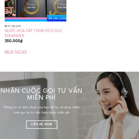
BEST SELLER
NƯỚC HOA SÁP THƠM KÍCH DỤC
DIXIANGER
350.000
₫
MUA NGAY
NHẬN CUỘC GỌI TƯ VẤN
MIỄN PHÍ
Thông tin số điện thoại của bạn để lại, sẽ được nhân
viên gọi lại tư vấn hoàn toàn miễn phí
LIÊN HỆ NGAY