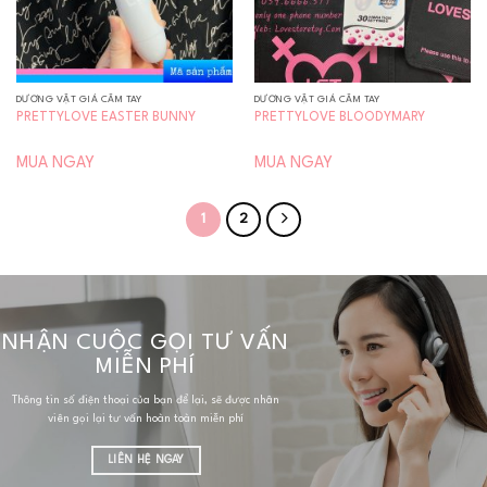
DƯƠNG VẬT GIẢ CẦM TAY
DƯƠNG VẬT GIẢ CẦM TAY
PRETTYLOVE EASTER BUNNY
PRETTYLOVE BLOODYMARY
MUA NGAY
MUA NGAY
1
2
NHẬN CUỘC GỌI TƯ VẤN
MIỄN PHÍ
Thông tin số điện thoại của bạn để lại, sẽ được nhân
viên gọi lại tư vấn hoàn toàn miễn phí
LIÊN HỆ NGAY