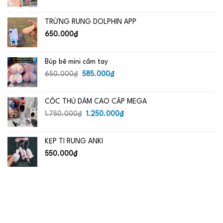
gốc
hiện
là:
tại
TRỨNG RUNG DOLPHIN APP
650.000₫.
là:
485.000₫.
650.000
₫
Búp bê mini cầm tay
Giá
Giá
650.000
₫
585.000
₫
gốc
hiện
là:
tại
CỐC THỦ DÂM CAO CẤP MEGA
650.000₫.
là:
Giá
585.000₫.
Giá
1.750.000
₫
1.250.000
₫
gốc
hiện
là:
tại
KẸP TI RUNG ANKI
1.750.000₫.
là:
1.250.000₫.
550.000
₫