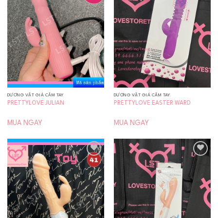
Add to
Add to
wishlist
wishlist
DƯƠNG VẬT GIẢ CẦM TAY
DƯƠNG VẬT GIẢ CẦM TAY
PRETTYLOVE JULIAN
PRETTYLOVE EASTER WARD
MUA NGAY
MUA NGAY
Add to
Add to
wishlist
wishlist