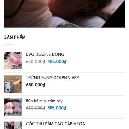
SẢN PHẨM
DVG DOUPLE DONG
Giá
Giá
650.000
₫
485.000
₫
gốc
hiện
là:
tại
TRỨNG RUNG DOLPHIN APP
650.000₫.
là:
485.000₫.
650.000
₫
Búp bê mini cầm tay
Giá
Giá
650.000
₫
585.000
₫
gốc
hiện
là:
tại
CỐC THỦ DÂM CAO CẤP MEGA
650.000₫.
là: