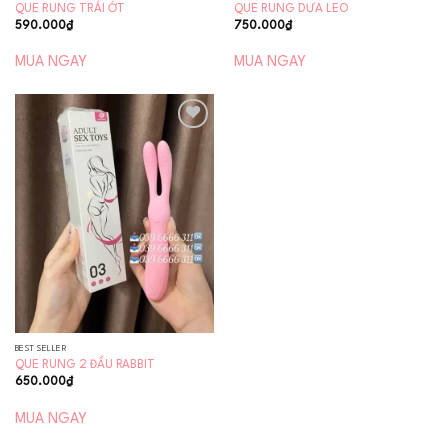
QUE RUNG TRÁI ỚT
QUE RUNG DƯA LEO
590.000
₫
750.000
₫
MUA NGAY
MUA NGAY
Add to
wishlist
BEST SELLER
QUE RUNG 2 ĐẦU RABBIT
650.000
₫
MUA NGAY