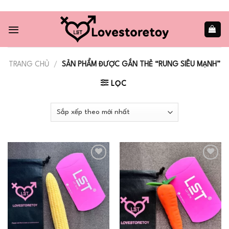
Skip
to
content
TRANG CHỦ
/
SẢN PHẨM ĐƯỢC GẮN THẺ “RUNG SIÊU MẠNH”
LỌC
Add to
Add to
wishlist
wishlist