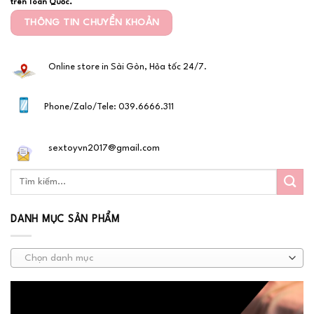
trên Toàn Quốc.
THÔNG TIN CHUYỂN KHOẢN
Online store in Sài Gòn, Hỏa tốc 24/7.
Phone/Zalo/Tele: 039.6666.311
sextoyvn2017@gmail.com
DANH MỤC SẢN PHẨM
Chọn danh mục