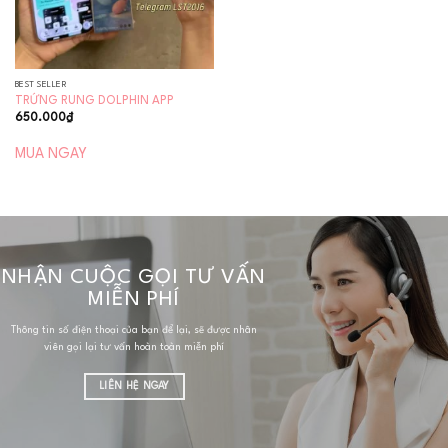
BEST SELLER
TRỨNG RUNG DOLPHIN APP
650.000
₫
MUA NGAY
NHẬN CUỘC GỌI TƯ VẤN
MIỄN PHÍ
Thông tin số điện thoại của bạn để lại, sẽ được nhân
viên gọi lại tư vấn hoàn toàn miễn phí
LIÊN HỆ NGAY