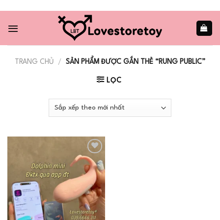
Skip
to
content
TRANG CHỦ
/
SẢN PHẨM ĐƯỢC GẮN THẺ “RUNG PUBLIC”
LỌC
Add to
wishlist