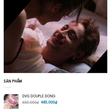
SẢN PHẨM
DVG DOUPLE DONG
Giá
Giá
650.000
₫
485.000
₫
gốc
hiện