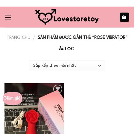
Skip
to
content
TRANG CHỦ
/
SẢN PHẨM ĐƯỢC GẮN THẺ “ROSE VIBRATOR”
LỌC
Giảm giá!
Add to
wishlist