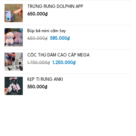
là:
tại
TRỨNG RUNG DOLPHIN APP
650.000₫.
là:
485.000₫.
650.000
₫
Búp bê mini cầm tay
Giá
Giá
650.000
₫
585.000
₫
gốc
hiện
là:
tại
CỐC THỦ DÂM CAO CẤP MEGA
650.000₫.
là:
Giá
585.000₫.
Giá
1.750.000
₫
1.250.000
₫
gốc
hiện
là:
tại
KẸP TI RUNG ANKI
1.750.000₫.
là:
1.250.000₫.
550.000
₫