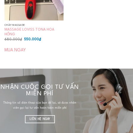
CHÀY MASSAGE
MASSAGE LOVISS TONA HOA
HỒNG
Giá
Giá
680.000
₫
550.000
₫
gốc
hiện
là:
tại
680.000₫.
là:
MUA NGAY
550.000₫.
NHẬN CUỘC GỌI TƯ VẤN
MIỄN PHÍ
Thông tin số điện thoại của bạn để lại, sẽ được nhân
viên gọi lại tư vấn hoàn toàn miễn phí
LIÊN HỆ NGAY