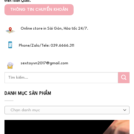
trên Toàn Quốc.
THÔNG TIN CHUYỂN KHOẢN
Online store in Sài Gòn, Hỏa tốc 24/7.
Phone/Zalo/Tele: 039.6666.311
sextoyvn2017@gmail.com
DANH MỤC SẢN PHẨM
Chọn danh mục