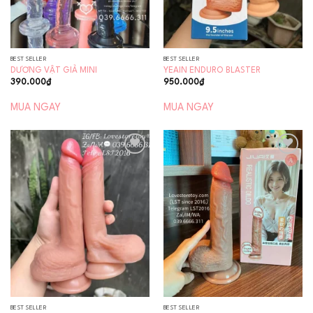
BEST SELLER
BEST SELLER
DƯƠNG VẬT GIẢ MINI
YEAIN ENDURO BLASTER
390.000
₫
950.000
₫
MUA NGAY
MUA NGAY
Add to
Add to
wishlist
wishlist
BEST SELLER
BEST SELLER