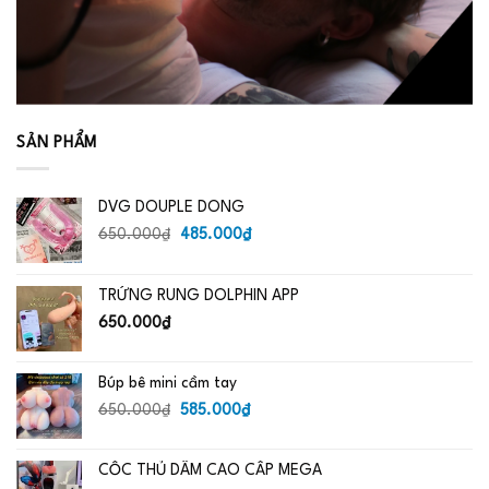
SẢN PHẨM
DVG DOUPLE DONG
Giá
Giá
650.000
₫
485.000
₫
gốc
hiện
là:
tại
TRỨNG RUNG DOLPHIN APP
650.000₫.
là:
485.000₫.
650.000
₫
Búp bê mini cầm tay
Giá
Giá
650.000
₫
585.000
₫
gốc
hiện
là:
tại
CỐC THỦ DÂM CAO CẤP MEGA
650.000₫.
là: