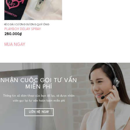
KÉO DÀI CƯƠNG DƯƠNG QUÝ ÔNG
PLAYBOY DELAY SPRAY
280.000
₫
MUA NGAY
NHẬN CUỘC GỌI TƯ VẤN
MIỄN PHÍ
Thông tin số điện thoại của bạn để lại, sẽ được nhân
viên gọi lại tư vấn hoàn toàn miễn phí
LIÊN HỆ NGAY