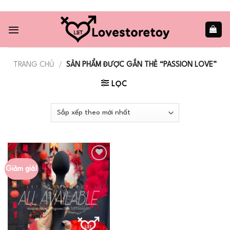
Skip
to
content
TRANG CHỦ
/
SẢN PHẨM ĐƯỢC GẮN THẺ “PASSION LOVE”
LỌC
Giảm giá!
Add to
wishlist