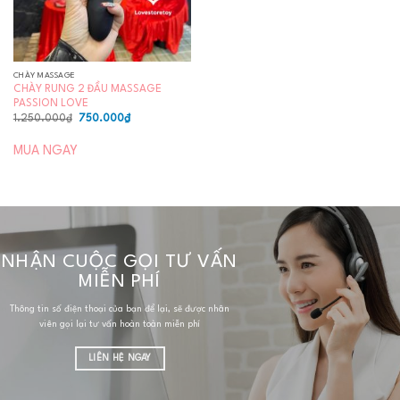
CHÀY MASSAGE
CHÀY RUNG 2 ĐẦU MASSAGE
PASSION LOVE
Giá
Giá
1.250.000
₫
750.000
₫
gốc
hiện
là:
tại
1.250.000₫.
là:
MUA NGAY
750.000₫.
NHẬN CUỘC GỌI TƯ VẤN
MIỄN PHÍ
Thông tin số điện thoại của bạn để lại, sẽ được nhân
viên gọi lại tư vấn hoàn toàn miễn phí
LIÊN HỆ NGAY