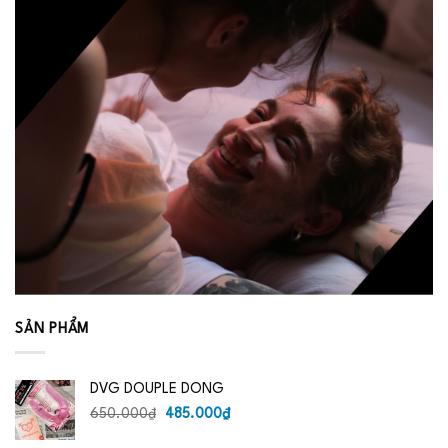
SẢN PHẨM
DVG DOUPLE DONG
Giá
Giá
650.000
₫
485.000
₫
gốc
hiện