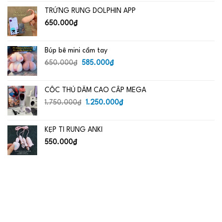
là:
tại
TRỨNG RUNG DOLPHIN APP
650.000₫.
là:
485.000₫.
650.000
₫
Búp bê mini cầm tay
Giá
Giá
650.000
₫
585.000
₫
gốc
hiện
là:
tại
CỐC THỦ DÂM CAO CẤP MEGA
650.000₫.
là:
Giá
585.000₫.
Giá
1.750.000
₫
1.250.000
₫
gốc
hiện
là:
tại
KẸP TI RUNG ANKI
1.750.000₫.
là:
1.250.000₫.
550.000
₫