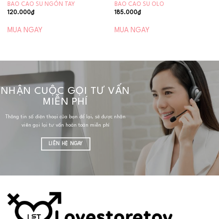
BAO CAO SU NGÓN TAY
BAO CAO SU OLO
120.000
₫
185.000
₫
MUA NGAY
MUA NGAY
NHẬN CUỘC GỌI TƯ VẤN
MIỄN PHÍ
Thông tin số điện thoại của bạn để lại, sẽ được nhân
viên gọi lại tư vấn hoàn toàn miễn phí
LIÊN HỆ NGAY