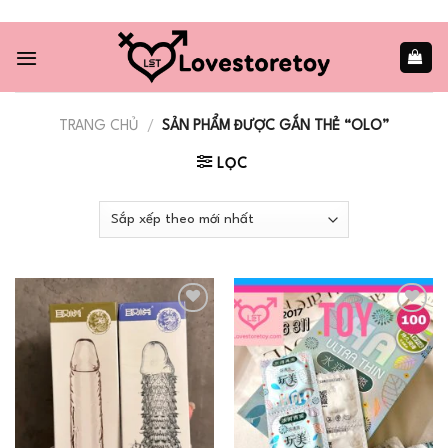
Skip
to
content
TRANG CHỦ
/
SẢN PHẨM ĐƯỢC GẮN THẺ “OLO”
LỌC
Add to
Add to
wishlist
wishlist