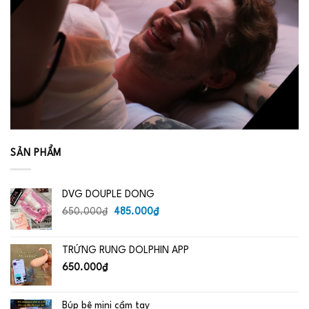
SẢN PHẨM
DVG DOUPLE DONG
Giá
Giá
650.000
₫
485.000
₫
gốc
hiện
là:
tại
TRỨNG RUNG DOLPHIN APP
650.000₫.
là:
485.000₫.
650.000
₫
Búp bê mini cầm tay