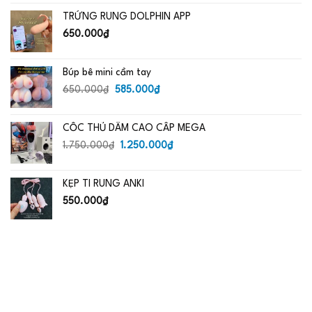
là:
tại
TRỨNG RUNG DOLPHIN APP
650.000₫.
là:
485.000₫.
650.000
₫
Búp bê mini cầm tay
Giá
Giá
650.000
₫
585.000
₫
gốc
hiện
là:
tại
CỐC THỦ DÂM CAO CẤP MEGA
650.000₫.
là:
Giá
585.000₫.
Giá
1.750.000
₫
1.250.000
₫
gốc
hiện
là:
tại
KẸP TI RUNG ANKI
1.750.000₫.
là:
1.250.000₫.
550.000
₫