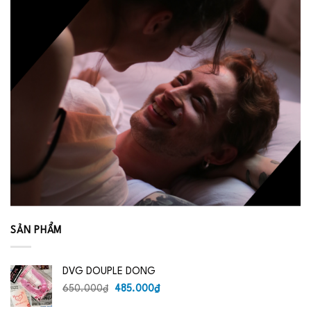
SẢN PHẨM
DVG DOUPLE DONG
Giá
Giá
650.000
₫
485.000
₫
gốc
hiện