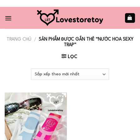
Skip
to
content
TRANG CHỦ
/
SẢN PHẨM ĐƯỢC GẮN THẺ “NƯỚC HOA SEXY
TRAP”
LỌC
Add to
wishlist