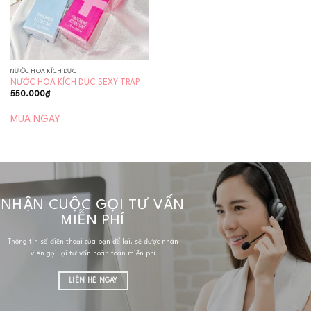
NƯỚC HOA KÍCH DỤC
NƯỚC HOA KÍCH DỤC SEXY TRAP
550.000
₫
MUA NGAY
NHẬN CUỘC GỌI TƯ VẤN
MIỄN PHÍ
Thông tin số điện thoại của bạn để lại, sẽ được nhân
viên gọi lại tư vấn hoàn toàn miễn phí
LIÊN HỆ NGAY