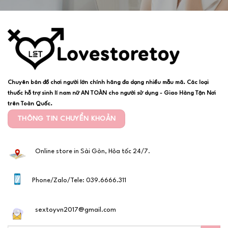
Chuyên bán đồ chơi người lớn chính hãng đa dạng nhiều mẫu mã. Các loại
thuốc hỗ trợ sinh lí nam nữ AN TOÀN cho người sử dụng - Giao Hàng Tận Nơi
trên Toàn Quốc.
THÔNG TIN CHUYỂN KHOẢN
Online store in Sài Gòn, Hỏa tốc 24/7.
Phone/Zalo/Tele: 039.6666.311
sextoyvn2017@gmail.com