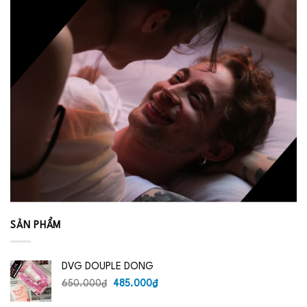
SẢN PHẨM
DVG DOUPLE DONG
Giá
Giá
650.000
₫
485.000
₫
gốc
hiện