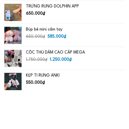
là:
tại
TRỨNG RUNG DOLPHIN APP
650.000₫.
là:
485.000₫.
650.000
₫
Búp bê mini cầm tay
Giá
Giá
650.000
₫
585.000
₫
gốc
hiện
là:
tại
CỐC THỦ DÂM CAO CẤP MEGA
650.000₫.
là:
Giá
585.000₫.
Giá
1.750.000
₫
1.250.000
₫
gốc
hiện
là:
tại
KẸP TI RUNG ANKI
1.750.000₫.
là:
1.250.000₫.
550.000
₫