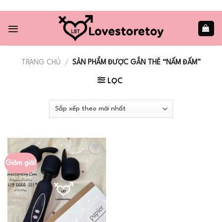
Skip
to
content
TRANG CHỦ
/
SẢN PHẨM ĐƯỢC GẮN THẺ “NẤM ĐẤM”
LỌC
Giảm giá!
Add to
wishlist