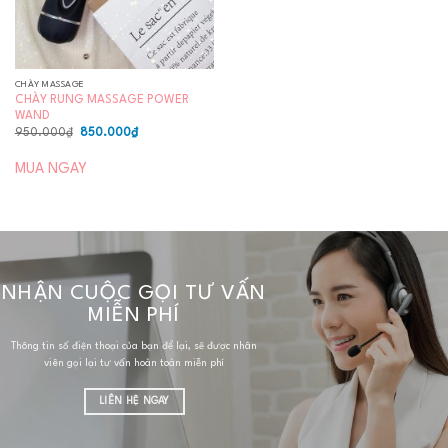
CHÀY MASSAGE
CHÀY RUNG MASSAGE POWER
WAND
Giá
Giá
950.000
₫
850.000
₫
gốc
hiện
là:
tại
950.000₫.
là:
MUA NGAY
850.000₫.
NHẬN CUỘC GỌI TƯ VẤN
MIỄN PHÍ
Thông tin số điện thoại của bạn để lại, sẽ được nhân
viên gọi lại tư vấn hoàn toàn miễn phí
LIÊN HỆ NGAY