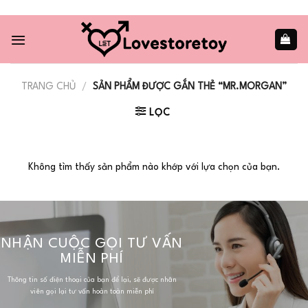
Skip
to
content
TRANG CHỦ
/
SẢN PHẨM ĐƯỢC GẮN THẺ “MR.MORGAN”
LỌC
Không tìm thấy sản phẩm nào khớp với lựa chọn của bạn.
NHẬN CUỘC GỌI TƯ VẤN
MIỄN PHÍ
Thông tin số điện thoại của bạn để lại, sẽ được nhân
viên gọi lại tư vấn hoàn toàn miễn phí