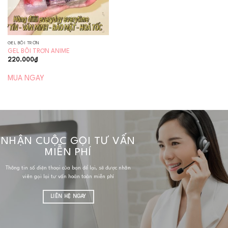
GEL BÔI TRƠN
GEL BÔI TRƠN ANIME
220.000
₫
MUA NGAY
NHẬN CUỘC GỌI TƯ VẤN
MIỄN PHÍ
Thông tin số điện thoại của bạn để lại, sẽ được nhân
viên gọi lại tư vấn hoàn toàn miễn phí
LIÊN HỆ NGAY