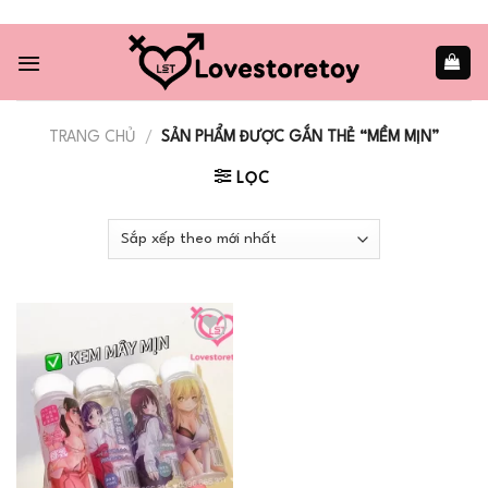
Skip
to
content
TRANG CHỦ
/
SẢN PHẨM ĐƯỢC GẮN THẺ “MỀM MỊN”
LỌC
Add to
wishlist