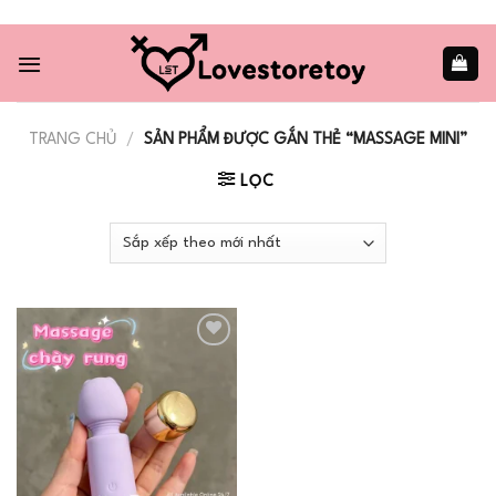
Skip
to
content
TRANG CHỦ
/
SẢN PHẨM ĐƯỢC GẮN THẺ “MASSAGE MINI”
LỌC
Add to
wishlist