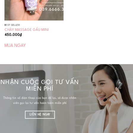
BEST SELLER
CHÀY MASSAGE GẤU MINI
450.000
₫
MUA NGAY
NHẬN CUỘC GỌI TƯ VẤN
MIỄN PHÍ
Thông tin số điện thoại của bạn để lại, sẽ được nhân
viên gọi lại tư vấn hoàn toàn miễn phí
LIÊN HỆ NGAY