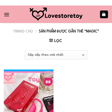
Skip
to
content
TRANG CHỦ
/
SẢN PHẨM ĐƯỢC GẮN THẺ “MAGIC”
LỌC
Add to
wishlist