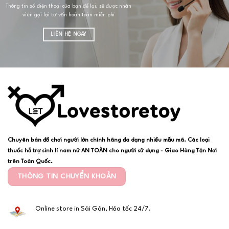
Thông tin số điện thoại của bạn để lại, sẽ được nhân
viên gọi lại tư vấn hoàn toàn miễn phí
LIÊN HỆ NGAY
Chuyên bán đồ chơi người lớn chính hãng đa dạng nhiều mẫu mã. Các loại
thuốc hỗ trợ sinh lí nam nữ AN TOÀN cho người sử dụng - Giao Hàng Tận Nơi
trên Toàn Quốc.
THÔNG TIN CHUYỂN KHOẢN
Online store in Sài Gòn, Hỏa tốc 24/7.