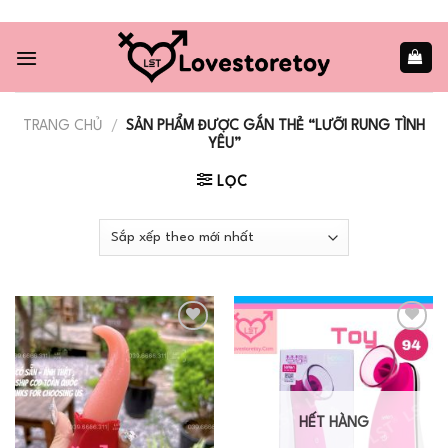
Skip
to
content
TRANG CHỦ
/
SẢN PHẨM ĐƯỢC GẮN THẺ “LƯỠI RUNG TÌNH
YÊU”
LỌC
Add to
Add to
wishlist
wishlist
HẾT HÀNG