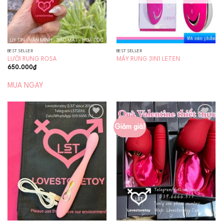
BEST SELLER
BEST SELLER
LƯỠI RUNG ROSA
MÁY RUNG 3IN1 LETEN
650.000
₫
MUA NGAY
Giảm giá!
Add to
Add to
wishlist
wishlist