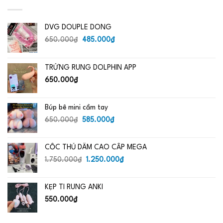
DVG DOUPLE DONG
Giá
Giá
650.000
₫
485.000
₫
gốc
hiện
là:
tại
TRỨNG RUNG DOLPHIN APP
650.000₫.
là:
485.000₫.
650.000
₫
Búp bê mini cầm tay
Giá
Giá
650.000
₫
585.000
₫
gốc
hiện
là:
tại
CỐC THỦ DÂM CAO CẤP MEGA
650.000₫.
là:
Giá
585.000₫.
Giá
1.750.000
₫
1.250.000
₫
gốc
hiện
là:
tại
KẸP TI RUNG ANKI
1.750.000₫.
là:
1.250.000₫.
550.000
₫