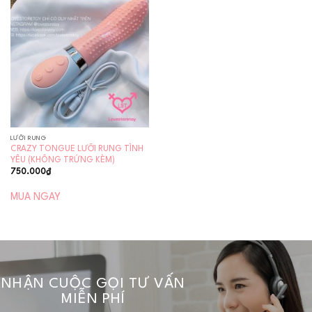
Add to
wishlist
LƯỠI RUNG
CRAZY TONGUE LƯỠI RUNG TÌNH
YÊU (KHÔNG TRỨNG KÈM)
750.000
₫
MUA NGAY
NHẬN CUỘC GỌI TƯ VẤN
MIỄN PHÍ