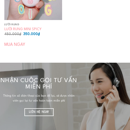
LƯỠI RUNG
LƯỠI RUNG MINI SPICY
Giá
Giá
450.000
₫
350.000
₫
gốc
hiện
là:
tại
450.000₫.
là:
MUA NGAY
350.000₫.
NHẬN CUỘC GỌI TƯ VẤN
MIỄN PHÍ
Thông tin số điện thoại của bạn để lại, sẽ được nhân
viên gọi lại tư vấn hoàn toàn miễn phí
LIÊN HỆ NGAY