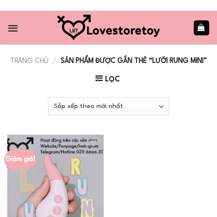
Skip
to
content
TRANG CHỦ
/
SẢN PHẨM ĐƯỢC GẮN THẺ “LƯỠI RUNG MINI”
LỌC
Giảm giá!
Add to
wishlist