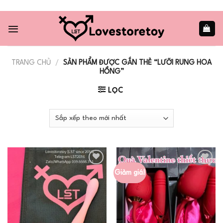
Skip
to
content
TRANG CHỦ
/
SẢN PHẨM ĐƯỢC GẮN THẺ “LƯỠI RUNG HOA
HỒNG”
LỌC
Giảm giá!
Add to
Add to
wishlist
wishlist