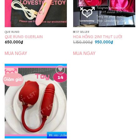
QUE RUNG
BEST SELLER
QUE RUNG GUERLAIN
HOA HỒNG 2IN1 THỤT LƯỠI
Giá
Giá
650.000
₫
1.150.000
₫
950.000
₫
gốc
hiện
là:
tại
1.150.000₫.
là:
MUA NGAY
MUA NGAY
950.000₫.
Giảm giá!
Add to
wishlist