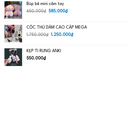
Búp bê mini cầm tay
Giá
Giá
650.000
₫
585.000
₫
gốc
hiện
là:
tại
CỐC THỦ DÂM CAO CẤP MEGA
650.000₫.
là:
Giá
585.000₫.
Giá
1.750.000
₫
1.250.000
₫
gốc
hiện
là:
tại
KẸP TI RUNG ANKI
1.750.000₫.
là:
1.250.000₫.
550.000
₫