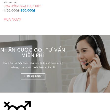
BEST SELLER
HOA HỒNG 2in1 THỤT HÚT
Giá
Giá
1.150.000
₫
950.000
₫
gốc
hiện
là:
tại
1.150.000₫.
là:
MUA NGAY
950.000₫.
NHẬN CUỘC GỌI TƯ VẤN
MIỄN PHÍ
Thông tin số điện thoại của bạn để lại, sẽ được nhân
viên gọi lại tư vấn hoàn toàn miễn phí
LIÊN HỆ NGAY