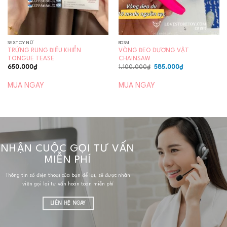
SEXTOY NỮ
BDSM
TRỨNG RUNG ĐIỀU KHIỂN
VÒNG ĐEO DƯƠNG VẬT
TONGUE TEASE
CHAINSAW
Giá
Giá
650.000
₫
1.100.000
₫
585.000
₫
gốc
hiện
là:
tại
1.100.000₫.
là:
MUA NGAY
MUA NGAY
585.000₫.
NHẬN CUỘC GỌI TƯ VẤN
MIỄN PHÍ
Thông tin số điện thoại của bạn để lại, sẽ được nhân
viên gọi lại tư vấn hoàn toàn miễn phí
LIÊN HỆ NGAY