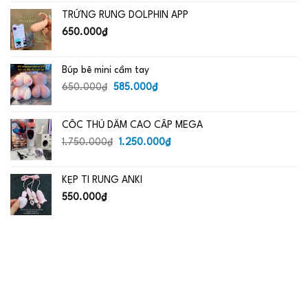
là:
tại
TRỨNG RUNG DOLPHIN APP
650.000₫.
là:
485.000₫.
650.000
₫
Búp bê mini cầm tay
Giá
Giá
650.000
₫
585.000
₫
gốc
hiện
là:
tại
CỐC THỦ DÂM CAO CẤP MEGA
650.000₫.
là:
Giá
585.000₫.
Giá
1.750.000
₫
1.250.000
₫
gốc
hiện
là:
tại
KẸP TI RUNG ANKI
1.750.000₫.
là:
1.250.000₫.
550.000
₫