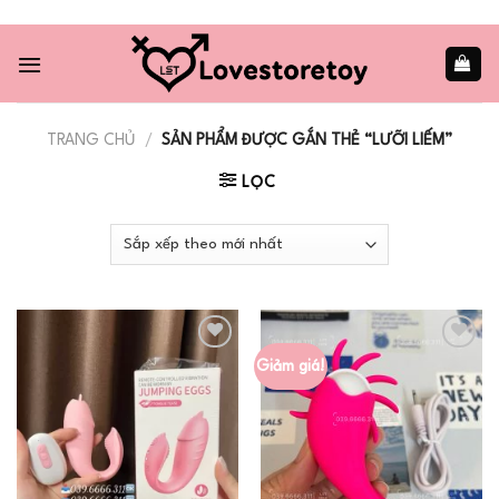
Skip
to
content
TRANG CHỦ
/
SẢN PHẨM ĐƯỢC GẮN THẺ “LƯỠI LIẾM”
LỌC
Giảm giá!
Add to
Add to
wishlist
wishlist