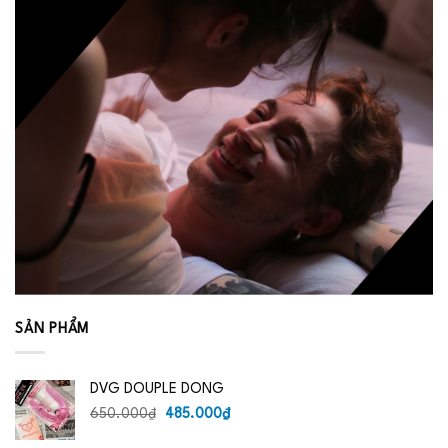
SẢN PHẨM
DVG DOUPLE DONG
Giá
Giá
650.000
₫
485.000
₫
gốc
hiện