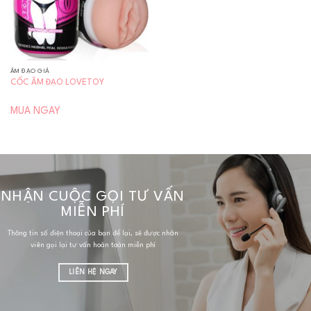
ÂM ĐẠO GIẢ
CỐC ÂM ĐẠO LOVETOY
MUA NGAY
NHẬN CUỘC GỌI TƯ VẤN
MIỄN PHÍ
Thông tin số điện thoại của bạn để lại, sẽ được nhân
viên gọi lại tư vấn hoàn toàn miễn phí
LIÊN HỆ NGAY