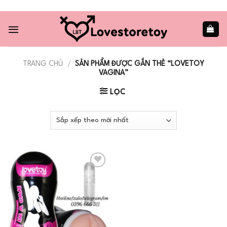
Skip
to
content
TRANG CHỦ
/
SẢN PHẨM ĐƯỢC GẮN THẺ “LOVETOY
VAGINA”
LỌC
Add to
wishlist