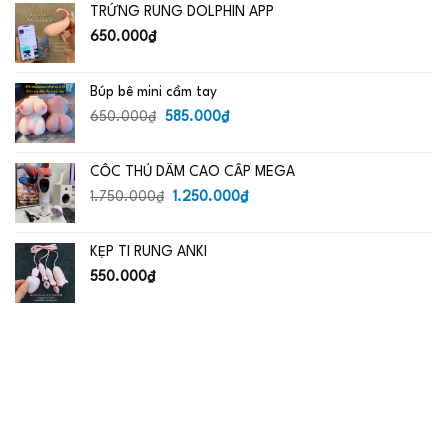
TRỨNG RUNG DOLPHIN APP
650.000₫.
là:
485.000₫.
650.000
₫
Búp bê mini cầm tay
Giá
Giá
650.000
₫
585.000
₫
gốc
hiện
là:
tại
CỐC THỦ DÂM CAO CẤP MEGA
650.000₫.
là:
Giá
585.000₫.
Giá
1.750.000
₫
1.250.000
₫
gốc
hiện
là:
tại
KẸP TI RUNG ANKI
1.750.000₫.
là:
1.250.000₫.
550.000
₫