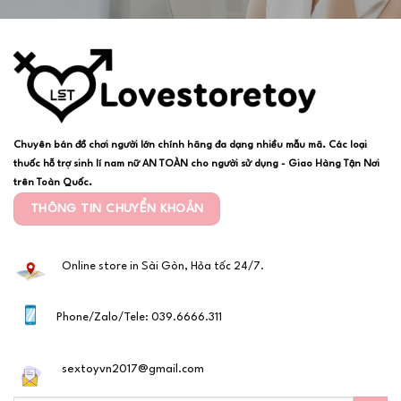
Chuyên bán đồ chơi người lớn chính hãng đa dạng nhiều mẫu mã. Các loại
thuốc hỗ trợ sinh lí nam nữ AN TOÀN cho người sử dụng - Giao Hàng Tận Nơi
trên Toàn Quốc.
THÔNG TIN CHUYỂN KHOẢN
Online store in Sài Gòn, Hỏa tốc 24/7.
Phone/Zalo/Tele: 039.6666.311
sextoyvn2017@gmail.com