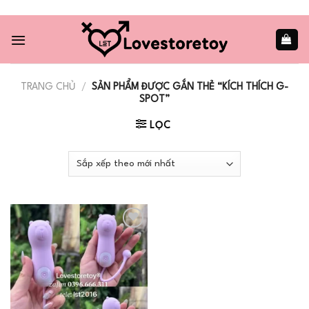
Skip
to
content
TRANG CHỦ
/
SẢN PHẨM ĐƯỢC GẮN THẺ “KÍCH THÍCH G-
SPOT”
LỌC
Add to
wishlist