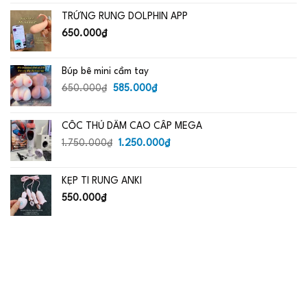
là:
tại
TRỨNG RUNG DOLPHIN APP
650.000₫.
là:
485.000₫.
650.000
₫
Búp bê mini cầm tay
Giá
Giá
650.000
₫
585.000
₫
gốc
hiện
là:
tại
CỐC THỦ DÂM CAO CẤP MEGA
650.000₫.
là:
Giá
585.000₫.
Giá
1.750.000
₫
1.250.000
₫
gốc
hiện
là:
tại
KẸP TI RUNG ANKI
1.750.000₫.
là:
1.250.000₫.
550.000
₫