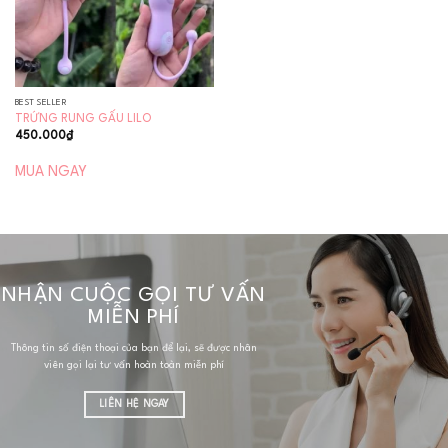
BEST SELLER
TRỨNG RUNG GẤU LILO
450.000
₫
MUA NGAY
NHẬN CUỘC GỌI TƯ VẤN
MIỄN PHÍ
Thông tin số điện thoại của bạn để lại, sẽ được nhân
viên gọi lại tư vấn hoàn toàn miễn phí
LIÊN HỆ NGAY