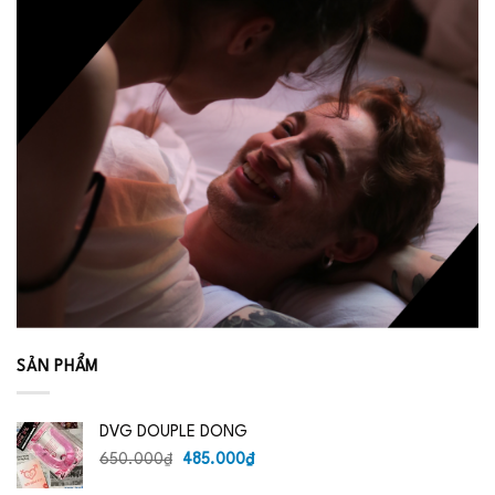
SẢN PHẨM
DVG DOUPLE DONG
Giá
Giá
650.000
₫
485.000
₫
gốc
hiện