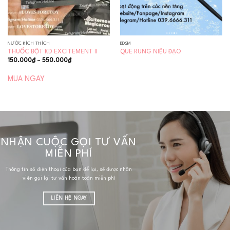
NƯỚC KÍCH THÍCH
BDSM
THUỐC BỘT KD EXCITEMENT II
QUE RUNG NIỆU ĐẠO
Khoảng
150.000
₫
–
550.000
₫
giá:
từ
150.000₫
MUA NGAY
đến
550.000₫
NHẬN CUỘC GỌI TƯ VẤN
MIỄN PHÍ
Thông tin số điện thoại của bạn để lại, sẽ được nhân
viên gọi lại tư vấn hoàn toàn miễn phí
LIÊN HỆ NGAY