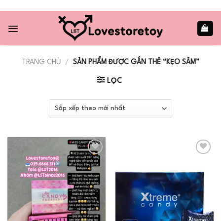
Skip
to
content
TRANG CHỦ
/
SẢN PHẨM ĐƯỢC GẮN THẺ “KẸO SÂM”
LỌC
Add to
Add to
wishlist
wishlist