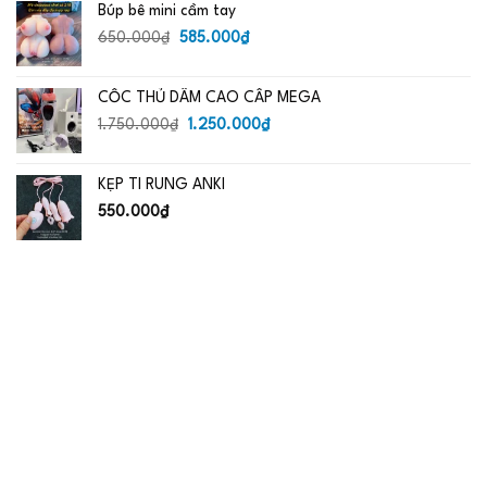
Búp bê mini cầm tay
Giá
Giá
650.000
₫
585.000
₫
gốc
hiện
là:
tại
CỐC THỦ DÂM CAO CẤP MEGA
650.000₫.
là:
Giá
585.000₫.
Giá
1.750.000
₫
1.250.000
₫
gốc
hiện
là:
tại
KẸP TI RUNG ANKI
1.750.000₫.
là:
1.250.000₫.
550.000
₫