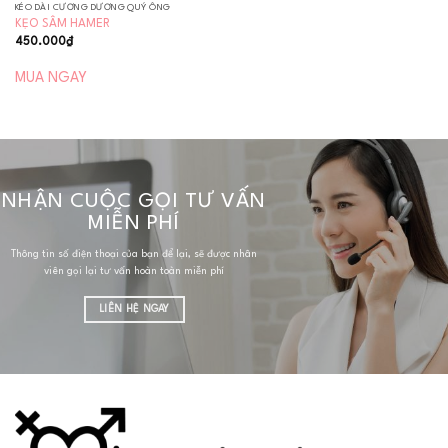
KÉO DÀI CƯƠNG DƯƠNG QUÝ ÔNG
KẸO SÂM HAMER
450.000
₫
MUA NGAY
NHẬN CUỘC GỌI TƯ VẤN
MIỄN PHÍ
Thông tin số điện thoại của bạn để lại, sẽ được nhân
viên gọi lại tư vấn hoàn toàn miễn phí
LIÊN HỆ NGAY