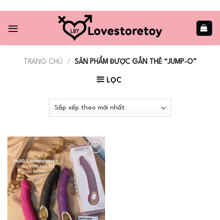
Skip
to
content
TRANG CHỦ
/
SẢN PHẨM ĐƯỢC GẮN THẺ “JUMP-O”
LỌC
Add to
wishlist