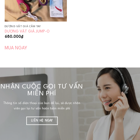
DƯƠNG VẬT GIẢ CẦM TAY
DƯƠNG VẬT GIẢ JUMP-O
680.000
₫
MUA NGAY
NHẬN CUỘC GỌI TƯ VẤN
MIỄN PHÍ
Thông tin số điện thoại của bạn để lại, sẽ được nhân
viên gọi lại tư vấn hoàn toàn miễn phí
LIÊN HỆ NGAY