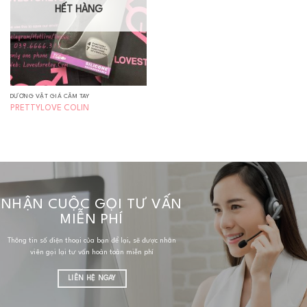
HẾT HÀNG
DƯƠNG VẬT GIẢ CẦM TAY
PRETTYLOVE COLIN
NHẬN CUỘC GỌI TƯ VẤN
MIỄN PHÍ
Thông tin số điện thoại của bạn để lại, sẽ được nhân
viên gọi lại tư vấn hoàn toàn miễn phí
LIÊN HỆ NGAY