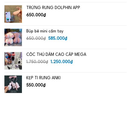
là:
tại
TRỨNG RUNG DOLPHIN APP
650.000₫.
là:
485.000₫.
650.000
₫
Búp bê mini cầm tay
Giá
Giá
650.000
₫
585.000
₫
gốc
hiện
là:
tại
CỐC THỦ DÂM CAO CẤP MEGA
650.000₫.
là:
Giá
585.000₫.
Giá
1.750.000
₫
1.250.000
₫
gốc
hiện
là:
tại
KẸP TI RUNG ANKI
1.750.000₫.
là:
1.250.000₫.
550.000
₫