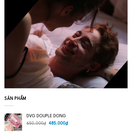
SẢN PHẨM
DVG DOUPLE DONG
Giá
Giá
650.000
₫
485.000
₫
gốc
hiện