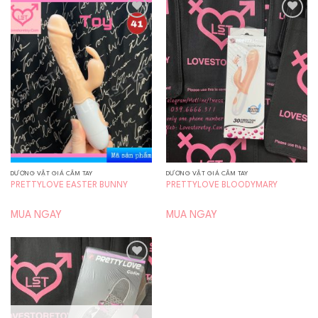
Add to
Add to
wishlist
wishlist
DƯƠNG VẬT GIẢ CẦM TAY
DƯƠNG VẬT GIẢ CẦM TAY
PRETTYLOVE EASTER BUNNY
PRETTYLOVE BLOODYMARY
MUA NGAY
MUA NGAY
Add to
wishlist