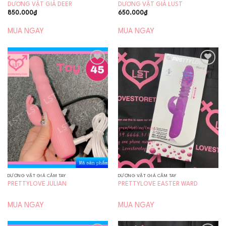
DƯƠNG VẬT GIẢ DEER
DƯƠNG VẬT GIẢ LUST
850.000
₫
650.000
₫
MUA NGAY
MUA NGAY
Add to
Add to
wishlist
wishlist
DƯƠNG VẬT GIẢ CẦM TAY
DƯƠNG VẬT GIẢ CẦM TAY
PRETTYLOVE JULIAN
PRETTYLOVE EASTER WARD
MUA NGAY
MUA NGAY